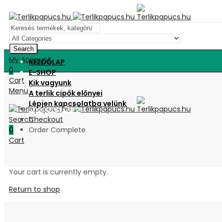
Search
My Account
KEZDŐLAP
0
E-SHOP
Cart
Kik vagyunk
Menu
A terlik cipők előnyei
Lépjen kapcsolatba velünk
Shopping Cart
Search
Checkout
0
Order Complete
Cart
Your cart is currently empty.
Return to shop