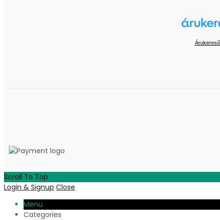
Árukereső
Scroll To Top
Login & Signup
Close
Menu
Categories