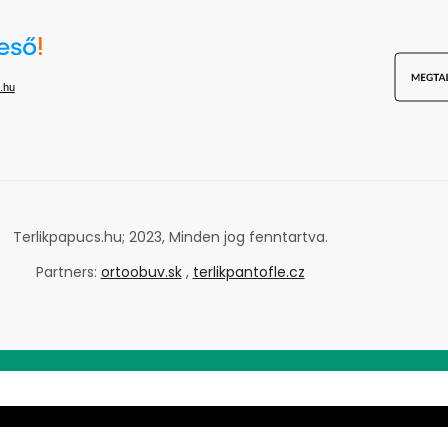
.hu
Terlikpapucs.hu; 2023, Minden jog fenntartva.
Partners:
ortoobuv.sk
,
terlikpantofle.cz