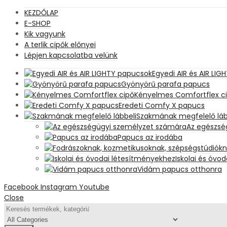
KEZDŐLAP
E-SHOP
Kik vagyunk
A terlik cipők előnyei
Lépjen kapcsolatba velünk
Egyedi AIR és AIR LI
Gyönyörű parafa papucs
Kényelmes Comfortflex c
Eredeti Comfy X papucs
Szakmának megfelelő láb
Az egészsé
Papucs az irodába
Iskolai és óvo
Vidám papucs otthonra
Facebook
Instagram
Youtube
Close