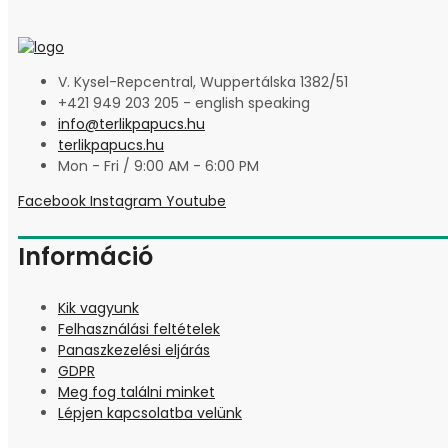
V. Kysel-Repcentral, Wuppertálska 1382/51
+421 949 203 205 - english speaking
info@terlikpapucs.hu
terlikpapucs.hu
Mon - Fri / 9:00 AM - 6:00 PM
Facebook
Instagram
Youtube
Információ
Kik vagyunk
Felhasználási feltételek
Panaszkezelési eljárás
GDPR
Meg fog találni minket
Lépjen kapcsolatba velünk