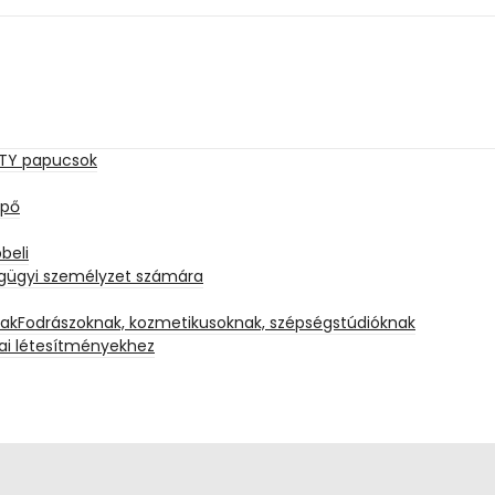
GHTY papucsok
ipő
beli
gügyi személyzet számára
Fodrászoknak, kozmetikusoknak, szépségstúdióknak
dai létesítményekhez