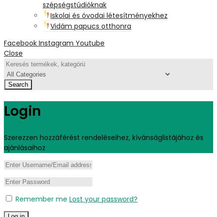
szépségstúdióknak
Iskolai és óvodai létesítményekhez
Vidám papucs otthonra
Facebook
Instagram
Youtube
Close
Search
Login
Szerezzen hozzáférést rendeléseihez, kívánságlistájához és
ajánlásaihoz
Remember me
Lost your password?
Log in