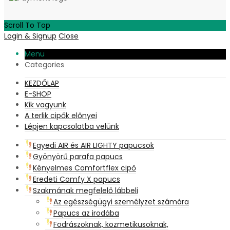
Scroll To Top
Login & Signup
Close
Menu
Categories
KEZDŐLAP
E-SHOP
Kik vagyunk
A terlik cipők előnyei
Lépjen kapcsolatba velünk
Egyedi AIR és AIR LIGHTY papucsok
Gyönyörű parafa papucs
Kényelmes Comfortflex cipő
Eredeti Comfy X papucs
Szakmának megfelelő lábbeli
Az egészségügyi személyzet számára
Papucs az irodába
Fodrászoknak, kozmetikusoknak,