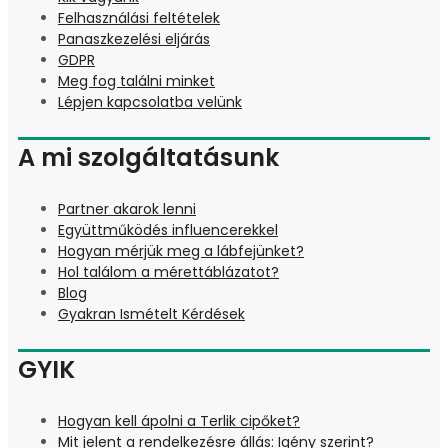
Felhasználási feltételek
Panaszkezelési eljárás
GDPR
Meg fog találni minket
Lépjen kapcsolatba velünk
A mi szolgáltatásunk
Partner akarok lenni
Együttműködés influencerekkel
Hogyan mérjük meg a lábfejünket?
Hol találom a mérettáblázatot?
Blog
Gyakran Ismételt Kérdések
GYIK
Hogyan kell ápolni a Terlik cipőket?
Mit jelent a rendelkezésre állás: Igény szerint?