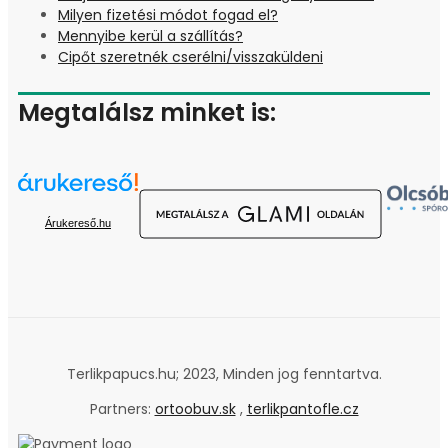
Milyen fizetési módot fogad el?
Mennyibe kerül a szállítás?
Cipőt szeretnék cserélni/visszaküldeni
Megtalálsz minket is:
Árukereső.hu
Terlikpapucs.hu; 2023, Minden jog fenntartva.
Partners:
ortoobuv.sk
,
terlikpantofle.cz