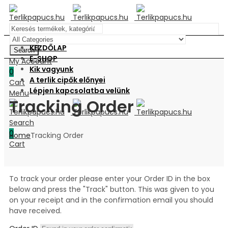
KEZDŐLAP
Search
E-SHOP
My Account
Kik vagyunk
0
A terlik cipők előnyei
Cart
Lépjen kapcsolatba velünk
Menu
Tracking Order
Search
0
Home
Tracking Order
Cart
To track your order please enter your Order ID in the box
below and press the "Track" button. This was given to you
on your receipt and in the confirmation email you should
have received.