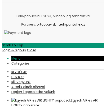
Terlikpapucs.hu; 2023, Minden jog fenntartva.
Partners:
ortoobuv.sk
,
terlikpantofle.cz
Scroll To Top
Login & Signup
Close
Menu
Categories
KEZDŐLAP
E-SHOP
Kik vagyunk
A terlik cipők előnyei
Lépjen kapcsolatba velünk
Egyedi AIR és AIR
LIGHTY papucsok