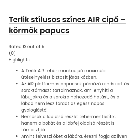
Terlik stílusos színes AIR cipő –
körmök papucs
Rated
0
out of 5
(0)
Highlights:
A Terlik AIR fehér munkacipő maximális
ütéselnyelést biztosít járás közben.
Az AIR platformos papucsok párnázó rendszert és
saroktámaszt tartalmaznak, ami enyhíti a
lábujjakra és a sarokra nehezedő hatást, és a
lábad nem lesz fáradt az egész napos
gyaloglástól.
Nemcsak a láb alsó részét tehermentesítik,
hanem a bokát és a lábfej oldalsó részét is
támasztják.
Amint felveszi őket a lábára, érezni fogja az ilyen