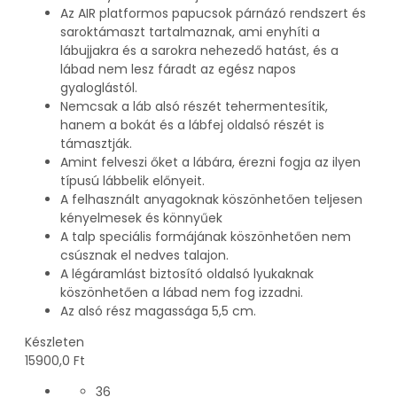
Az AIR platformos papucsok párnázó rendszert és
saroktámaszt tartalmaznak, ami enyhíti a
lábujjakra és a sarokra nehezedő hatást, és a
lábad nem lesz fáradt az egész napos
gyaloglástól.
Nemcsak a láb alsó részét tehermentesítik,
hanem a bokát és a lábfej oldalsó részét is
támasztják.
Amint felveszi őket a lábára, érezni fogja az ilyen
típusú lábbelik előnyeit.
A felhasznált anyagoknak köszönhetően teljesen
kényelmesek és könnyűek
A talp speciális formájának köszönhetően nem
csúsznak el nedves talajon.
A légáramlást biztosító oldalsó lyukaknak
köszönhetően a lábad nem fog izzadni.
Az alsó rész magassága 5,5 cm.
Készleten
15900,0
Ft
36