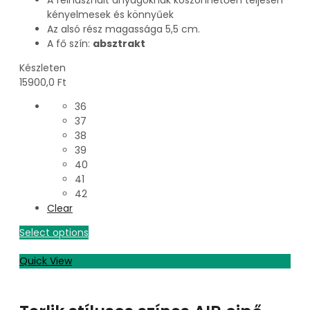
kényelmesek és könnyűek
Az alsó rész magassága 5,5 cm.
A fő szín:
absztrakt
Készleten
15900,0
Ft
36
37
38
39
40
41
42
Clear
Select options
Quick View