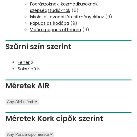
Fodrászoknak, kozmetikusoknak,
szépségstúdióknak
(6)
Iskolai és óvodai létesítményekhez
(9)
Papucs az irodába
(9)
Vidám papucs otthonra
(9)
Szűrni szín szerint
Fehér
2
Sokszínű
5
Méretek AIR
Méretek Kork cipők szerint