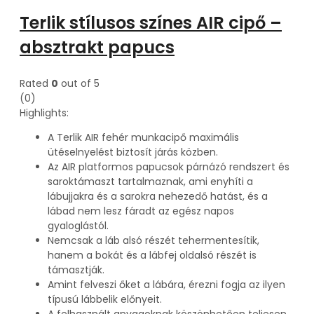
Terlik stílusos színes AIR cipő –
absztrakt papucs
Rated
0
out of 5
(0)
Highlights:
A Terlik AIR fehér munkacipő maximális
ütéselnyelést biztosít járás közben.
Az AIR platformos papucsok párnázó rendszert és
saroktámaszt tartalmaznak, ami enyhíti a
lábujjakra és a sarokra nehezedő hatást, és a
lábad nem lesz fáradt az egész napos
gyaloglástól.
Nemcsak a láb alsó részét tehermentesítik,
hanem a bokát és a lábfej oldalsó részét is
támasztják.
Amint felveszi őket a lábára, érezni fogja az ilyen
típusú lábbelik előnyeit.
A felhasznált anyagoknak köszönhetően teljesen