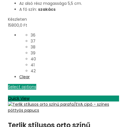
Az alsó rész magassága 5,5 cm.
A fő szín:
szakács
Készleten
15800,0
Ft
36
37
38
39
40
41
42
Clear
Select options
Quick View
Terlik stílusos orto színű