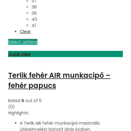
37
38
39
40
41
Clear
Select options
Quick View
Terlik fehér AIR munkacipő –
fehér papucs
Rated
0
out of 5
(0)
Highlights:
A Terlik AIR fehér munkacipő maximális
ütéselnyelést biztosít járás közben.