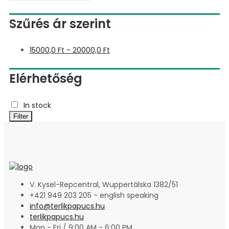
Szűrés ár szerint
15000,0
Ft
-
20000,0
Ft
Elérhetőség
In stock
Filter
V. Kysel-Repcentral, Wuppertálska 1382/51
+421 949 203 205 - english speaking
info@terlikpapucs.hu
terlikpapucs.hu
Mon - Fri / 9:00 AM - 6:00 PM