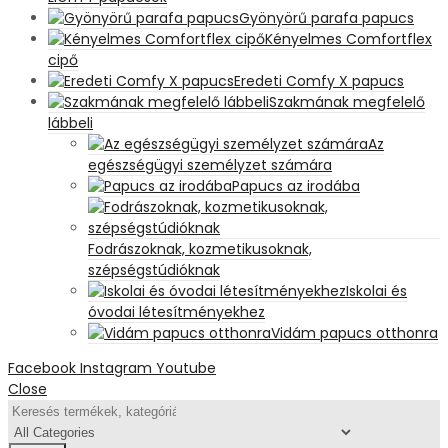
Gyönyörű parafa papucs
Kényelmes Comfortflex
cipő
Eredeti Comfy X papucs
Szakmának megfelelő
lábbeli
Az
egészségügyi személyzet számára
Papucs az irodába
Fodrászoknak, kozmetikusoknak,
szépségstúdióknak
Iskolai és
óvodai létesítményekhez
Vidám papucs otthonra
Facebook
Instagram
Youtube
Close