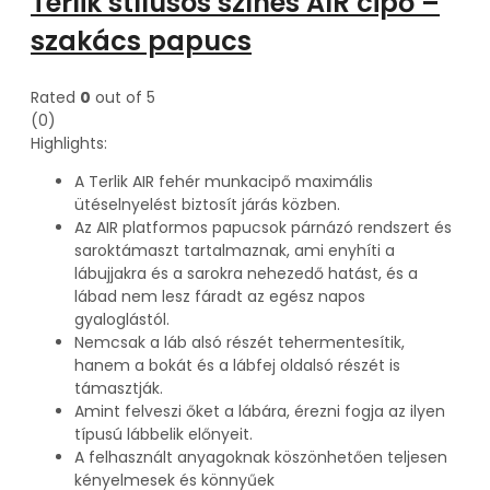
Terlik stílusos színes AIR cipő –
szakács papucs
Rated
0
out of 5
(0)
Highlights:
A Terlik AIR fehér munkacipő maximális
ütéselnyelést biztosít járás közben.
Az AIR platformos papucsok párnázó rendszert és
saroktámaszt tartalmaznak, ami enyhíti a
lábujjakra és a sarokra nehezedő hatást, és a
lábad nem lesz fáradt az egész napos
gyaloglástól.
Nemcsak a láb alsó részét tehermentesítik,
hanem a bokát és a lábfej oldalsó részét is
támasztják.
Amint felveszi őket a lábára, érezni fogja az ilyen
típusú lábbelik előnyeit.
A felhasznált anyagoknak köszönhetően teljesen
kényelmesek és könnyűek