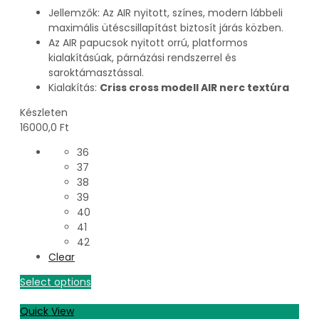
Jellemzők: Az AIR nyitott, színes, modern lábbeli
maximális ütéscsillapítást biztosít járás közben.
Az AIR papucsok nyitott orrú, platformos
kialakításúak, párnázási rendszerrel és
saroktámasztással.
Kialakítás:
Criss cross modell AIR nerc textúra
Készleten
16000,0
Ft
36
37
38
39
40
41
42
Clear
Select options
Quick View