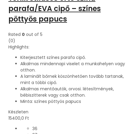
parafa/EVA cipő – színes
pöttyös papucs
Rated
0
out of 5
(0)
Highlights:
Kiterjesztett színes parafa cipő.
Alkalmas mindennapi viselet a munkahelyen vagy
otthon.
A laminált bőrnek köszönhetően tovább tartanak,
mint a többi cipő.
Alkalmas mentőautók, orvosi. létesítmények,
bébiszitterek vagy csak otthon.
Minta: színes pöttyös papucs
Készleten
15400,0
Ft
36