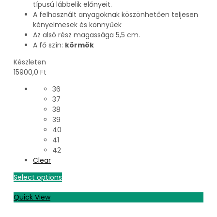
típusú lábbelik előnyeit.
A felhasznált anyagoknak köszönhetően teljesen
kényelmesek és könnyűek
Az alsó rész magassága 5,5 cm.
A fő szín:
körmök
Készleten
15900,0
Ft
36
37
38
39
40
41
42
Clear
Select options
Quick View