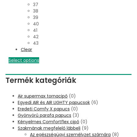
37
38
39
40
41
42
43
Clear
Select options
Termék kategóriák
Air supermax tornacipő
(0)
Egyedi AIR és AIR LIGHTY papucsok
(6)
Eredeti Comfy X papucs
(0)
Gyönyörű parafa papucs
(3)
Kényelmes Comfortflex cipő
(0)
Szakmának megfelelő lábbeli
(9)
Az egészségügyi személyzet számára
(8)