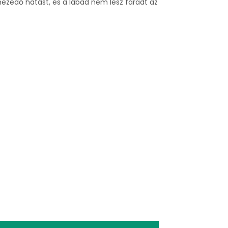
hezedő hatást, és a lábad nem lesz fáradt az