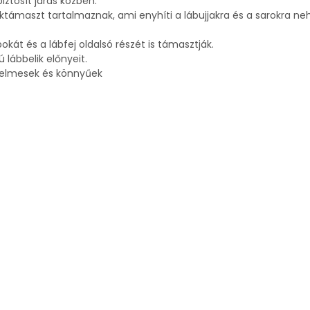
iztosít járás közben.
támaszt tartalmaznak, ami enyhíti a lábujjakra és a sarokra ne
át és a lábfej oldalsó részét is támasztják.
ú lábbelik előnyeit.
yelmesek és könnyűek