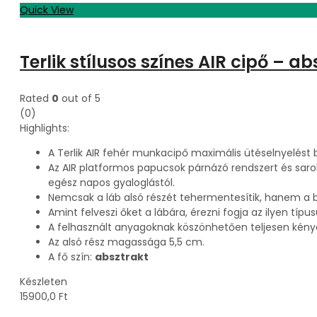
Quick View
Terlik stílusos színes AIR cipő – 
Rated
0
out of 5
(0)
Highlights:
A Terlik AIR fehér munkacipő maximális ütéselnyelést b
Az AIR platformos papucsok párnázó rendszert és sarok
egész napos gyaloglástól.
Nemcsak a láb alsó részét tehermentesítik, hanem a bok
Amint felveszi őket a lábára, érezni fogja az ilyen típus
A felhasznált anyagoknak köszönhetően teljesen kén
Az alsó rész magassága 5,5 cm.
A fő szín:
absztrakt
Készleten
15900,0
Ft