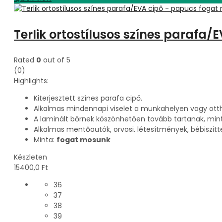
Terlik ortostílusos színes parafa
Rated
0
out of 5
(0)
Highlights:
Kiterjesztett színes parafa cipő.
Alkalmas mindennapi viselet a munkahelyen vagy ott
A laminált bőrnek köszönhetően tovább tartanak, mint 
Alkalmas mentőautók, orvosi. létesítmények, bébiszitt
Minta:
fogat mosunk
Készleten
15400,0
Ft
36
37
38
39