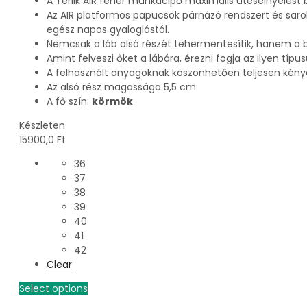
A Terlik AIR fehér munkacipő maximális ütéselnyelést b
Az AIR platformos papucsok párnázó rendszert és sarok
egész napos gyaloglástól.
Nemcsak a láb alsó részét tehermentesítik, hanem a bok
Amint felveszi őket a lábára, érezni fogja az ilyen típus
A felhasznált anyagoknak köszönhetően teljesen kén
Az alsó rész magassága 5,5 cm.
A fő szín:
körmök
Készleten
15900,0
Ft
36
37
38
39
40
41
42
Clear
Select options