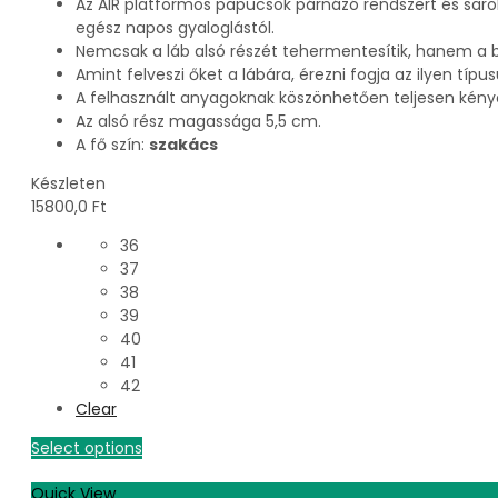
Az AIR platformos papucsok párnázó rendszert és sarok
egész napos gyaloglástól.
Nemcsak a láb alsó részét tehermentesítik, hanem a bok
Amint felveszi őket a lábára, érezni fogja az ilyen típus
A felhasznált anyagoknak köszönhetően teljesen kén
Az alsó rész magassága 5,5 cm.
A fő szín:
szakács
Készleten
15800,0
Ft
36
37
38
39
40
41
42
Clear
Select options
Quick View