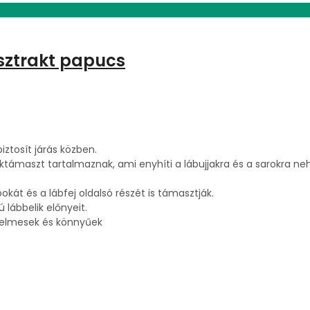
absztrakt papucs
iztosít járás közben.
támaszt tartalmaznak, ami enyhíti a lábujjakra és a sarokra ne
át és a lábfej oldalsó részét is támasztják.
ú lábbelik előnyeit.
yelmesek és könnyűek