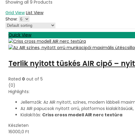
Showing all 9 Products
Grid View
List View
Show:
Quick View
Terlik nyitott tüskés AIR cipő – ny
Rated
0
out of 5
(0)
Highlights:
Jellemzők: Az AIR nyitott, színes, modern lábbeli maximá
Az AIR papucsok nyitott orrú, platformos kialakításúak
Kialakítás:
Criss cross modell AIR nerc textúra
Készleten
16000,0
Ft