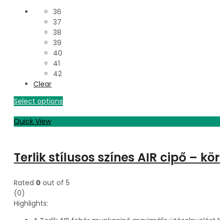
36
37
38
39
40
41
42
Clear
Select options
Quick View
Terlik stílusos színes AIR cipő – 
Rated
0
out of 5
(0)
Highlights: