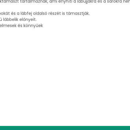
támaszt tartalmaznak, ami enyhíti a lábujjakra és a sarokra ne
át és a lábfej oldalsó részét is támasztják.
ú lábbelik előnyeit.
yelmesek és könnyűek