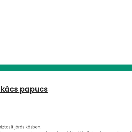
szakács papucs
iztosít járás közben.