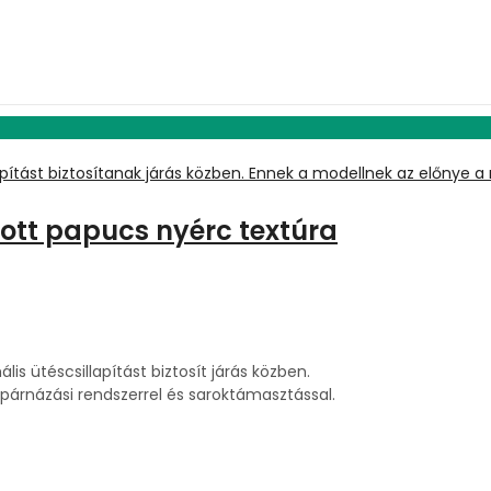
itott papucs nyérc textúra
lis ütéscsillapítást biztosít járás közben.
, párnázási rendszerrel és saroktámasztással.