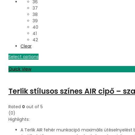
36
37
38
39
40
41
42
Clear
Select options
Quick View
Terlik stílusos színes AIR cipő – 
Rated
0
out of 5
(0)
Highlights:
A Terlik AIR fehér munkacipő maximális ütéselnyelést b