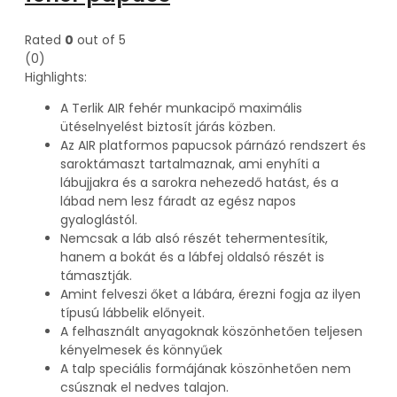
Rated
0
out of 5
(0)
Highlights:
A Terlik AIR fehér munkacipő maximális
ütéselnyelést biztosít járás közben.
Az AIR platformos papucsok párnázó rendszert és
saroktámaszt tartalmaznak, ami enyhíti a
lábujjakra és a sarokra nehezedő hatást, és a
lábad nem lesz fáradt az egész napos
gyaloglástól.
Nemcsak a láb alsó részét tehermentesítik,
hanem a bokát és a lábfej oldalsó részét is
támasztják.
Amint felveszi őket a lábára, érezni fogja az ilyen
típusú lábbelik előnyeit.
A felhasznált anyagoknak köszönhetően teljesen
kényelmesek és könnyűek
A talp speciális formájának köszönhetően nem
csúsznak el nedves talajon.