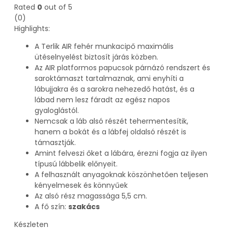
Rated
0
out of 5
(0)
Highlights:
A Terlik AIR fehér munkacipő maximális
ütéselnyelést biztosít járás közben.
Az AIR platformos papucsok párnázó rendszert és
saroktámaszt tartalmaznak, ami enyhíti a
lábujjakra és a sarokra nehezedő hatást, és a
lábad nem lesz fáradt az egész napos
gyaloglástól.
Nemcsak a láb alsó részét tehermentesítik,
hanem a bokát és a lábfej oldalsó részét is
támasztják.
Amint felveszi őket a lábára, érezni fogja az ilyen
típusú lábbelik előnyeit.
A felhasznált anyagoknak köszönhetően teljesen
kényelmesek és könnyűek
Az alsó rész magassága 5,5 cm.
A fő szín:
szakács
Készleten