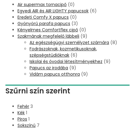
Air supermax tornacipő
(0)
Egyedi AIR és AIR LIGHTY papucsok
(6)
Eredeti Comfy X papucs
(0)
Gyönyörű parafa papucs
(3)
Kényelmes Comfortflex cipő
(0)
Szakmának megfelelő lábbeli
(9)
Az egészségügyi személyzet számára
(8)
Fodrászoknak, kozmetikusoknak,
szépségstúdióknak
(6)
Iskolai és óvodai létesítményekhez
(9)
Papucs az irodába
(9)
Vidám papucs otthonra
(9)
Szűrni szín szerint
Fehér
3
Kék
1
Piros
1
Sokszínű
7