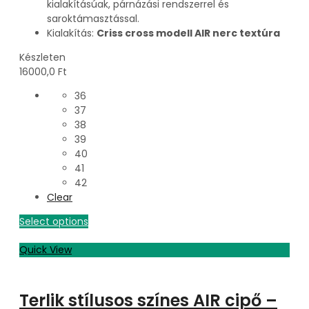
kialakításúak, párnázási rendszerrel és
saroktámasztással.
Kialakítás:
Criss cross modell AIR nerc textúra
Készleten
16000,0
Ft
36
37
38
39
40
41
42
Clear
Select options
Quick View
Terlik stílusos színes AIR cipő –