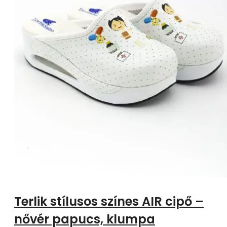
Terlik stílusos színes AIR cipő –
nővér papucs, klumpa