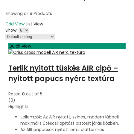
Showing all 9 Products
Grid View
List View
Show:
Quick View
Terlik nyitott tüskés AIR cipő –
nyitott papucs nyérc textúra
Rated
0
out of 5
(0)
Highlights:
Jellemzők: Az AIR nyitott, színes, modern lábbeli
maximális ütéscsillapítást biztosít járás közben.
Az AIR papucsok nyitott orrú, platformos