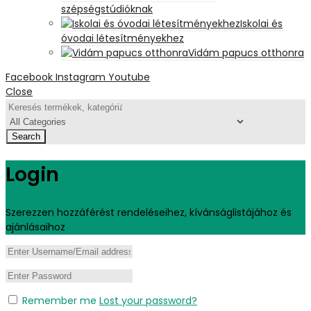
szépségstúdióknak
Iskolai és
óvodai létesítményekhez
Vidám papucs otthonra
Facebook
Instagram
Youtube
Close
Search
Login
Szerezzen hozzáférést rendeléseihez, kívánságlistájához és
ajánlásaihoz
Remember me
Lost your password?