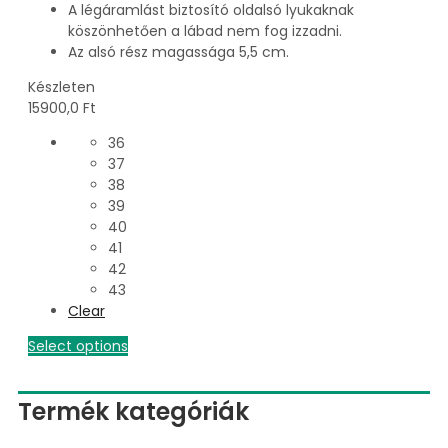
A légáramlást biztosító oldalsó lyukaknak
köszönhetően a lábad nem fog izzadni.
Az alsó rész magassága 5,5 cm.
Készleten
15900,0
Ft
36
37
38
39
40
41
42
43
Clear
Select options
Termék kategóriák