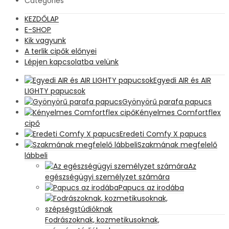
Categories
KEZDŐLAP
E-SHOP
Kik vagyunk
A terlik cipők előnyei
Lépjen kapcsolatba velünk
Egyedi AIR és AIR
LIGHTY papucsok
Gyönyörű parafa papucs
Kényelmes Comfortflex
cipő
Eredeti Comfy X papucs
Szakmának megfelelő
lábbeli
Az
egészségügyi személyzet számára
Papucs az irodába
Fodrászoknak, kozmetikusoknak,