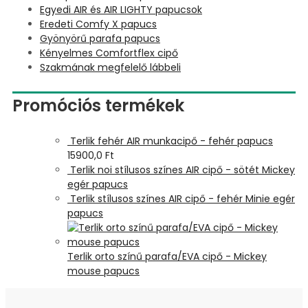
Egyedi AIR és AIR LIGHTY papucsok
Eredeti Comfy X papucs
Gyönyörű parafa papucs
Kényelmes Comfortflex cipő
Szakmának megfelelő lábbeli
Promóciós termékek
Terlik fehér AIR munkacipő - fehér papucs
15900,0
Ft
Terlik noi stílusos színes AIR cipő - sötét Mickey
egér papucs
Terlik stílusos színes AIR cipő - fehér Minie egér
papucs
Terlik orto színű parafa/EVA cipő - Mickey
mouse papucs