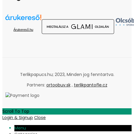
Árukereső.hu
Terlikpapucs.hu; 2023, Minden jog fenntartva.
Partners:
ortoobuv.sk
,
terlikpantofle.cz
Scroll To Top
Login & Signup
Close
Menu