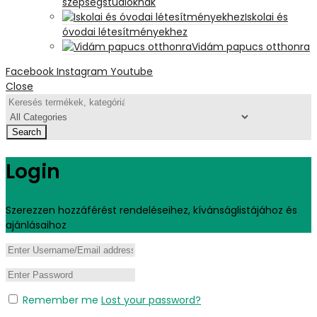
szépségstúdióknak
Iskolai és
óvodai létesítményekhez
Vidám papucs otthonra
Facebook
Instagram
Youtube
Close
Search
Login
Szerezzen hozzáférést rendeléseihez, kívánságlistájához és
ajánlásaihoz
Remember me
Lost your password?