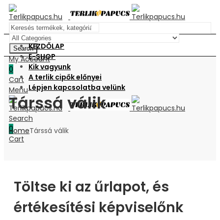
KEZDŐLAP
Search
E-SHOP
My Account
Kik vagyunk
0
A terlik cipők előnyei
Cart
Lépjen kapcsolatba velünk
Menu
Társsá válik
Search
0
Home
Társsá válik
Cart
Töltse ki az űrlapot, és
értékesítési képviselőnk