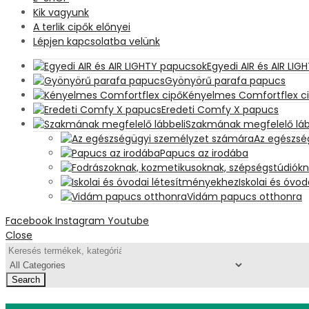
Kik vagyunk
A terlik cipők előnyei
Lépjen kapcsolatba velünk
Egyedi AIR és AIR LI
Gyönyörű parafa papucs
Kényelmes Comfortflex c
Eredeti Comfy X papucs
Szakmának megfelelő láb
Az egészsé
Papucs az irodába
Iskolai és óvo
Vidám papucs otthonra
Facebook
Instagram
Youtube
Close
Search