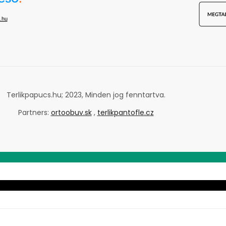
.hu
Terlikpapucs.hu; 2023, Minden jog fenntartva.
Partners:
ortoobuv.sk
,
terlikpantofle.cz