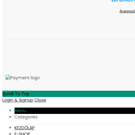
Árukereső
Scroll To Top
Login & Signup
Close
Menu
Categories
KEZDŐLAP
E-SHOP