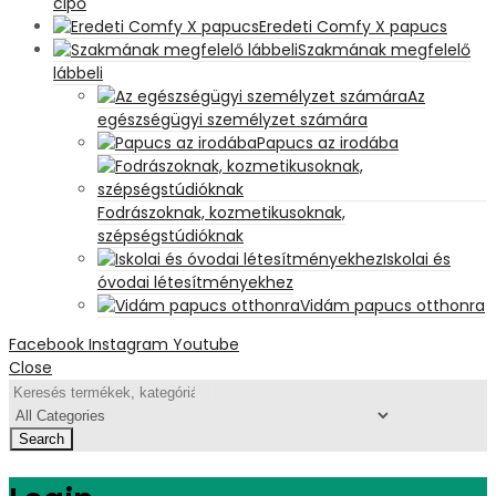
cipő
Eredeti Comfy X papucs
Szakmának megfelelő
lábbeli
Az
egészségügyi személyzet számára
Papucs az irodába
Fodrászoknak, kozmetikusoknak,
szépségstúdióknak
Iskolai és
óvodai létesítményekhez
Vidám papucs otthonra
Facebook
Instagram
Youtube
Close
Search