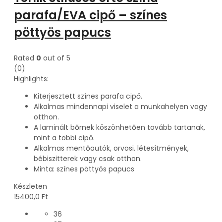
parafa/EVA cipő – színes
pöttyös papucs
Rated
0
out of 5
(0)
Highlights:
Kiterjesztett színes parafa cipő.
Alkalmas mindennapi viselet a munkahelyen vagy
otthon.
A laminált bőrnek köszönhetően tovább tartanak,
mint a többi cipő.
Alkalmas mentőautók, orvosi. létesítmények,
bébiszitterek vagy csak otthon.
Minta: színes pöttyös papucs
Készleten
15400,0
Ft
36