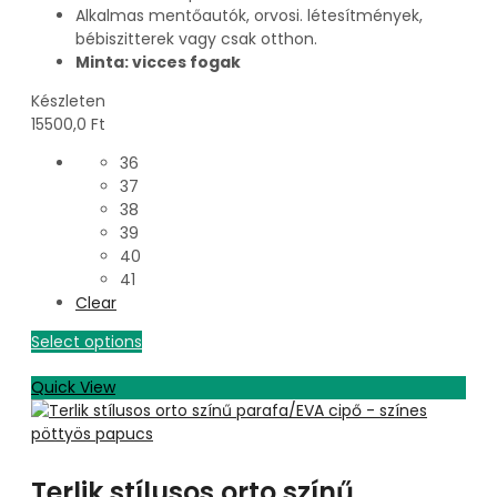
Alkalmas mentőautók, orvosi. létesítmények,
bébiszitterek vagy csak otthon.
Minta: vicces fogak
Készleten
15500,0
Ft
36
37
38
39
40
41
Clear
Select options
Quick View
Terlik stílusos orto színű