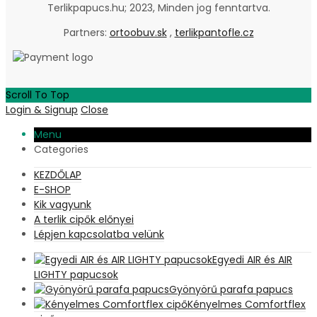
Terlikpapucs.hu; 2023, Minden jog fenntartva.
Partners:
ortoobuv.sk
,
terlikpantofle.cz
Scroll To Top
Login & Signup
Close
Menu
Categories
KEZDŐLAP
E-SHOP
Kik vagyunk
A terlik cipők előnyei
Lépjen kapcsolatba velünk
Egyedi AIR és AIR
LIGHTY papucsok
Gyönyörű parafa papucs
Kényelmes Comfortflex