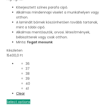
Kiterjesztett színes parafa cipő.
Alkalmas mindennapi viselet a munkahelyen vagy
otthon.
A laminált bőrnek köszönhetően tovább tartanak,
mint a többi cipő.
Alkalmas mentőautók, orvosi. létesítmények,
bébiszitterek vagy csak otthon.
Minta:
fogat mosunk
Készleten
15400,0
Ft
36
37
38
39
40
41
Clear
Select options