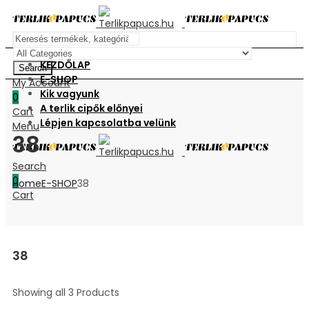
KEZDŐLAP
Search
E-SHOP
My Account
Kik vagyunk
0
A terlik cipők előnyei
Cart
Lépjen kapcsolatba velünk
Menu
38
Search
0
Home
E-SHOP
38
Cart
38
Showing all 3 Products