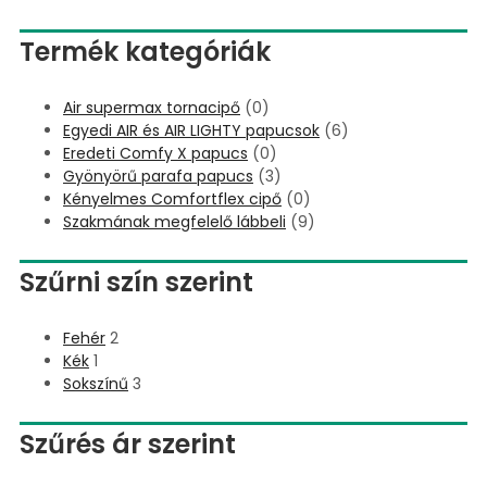
Termék kategóriák
Air supermax tornacipő
(0)
Egyedi AIR és AIR LIGHTY papucsok
(6)
Eredeti Comfy X papucs
(0)
Gyönyörű parafa papucs
(3)
Kényelmes Comfortflex cipő
(0)
Szakmának megfelelő lábbeli
(9)
Szűrni szín szerint
Fehér
2
Kék
1
Sokszínű
3
Szűrés ár szerint