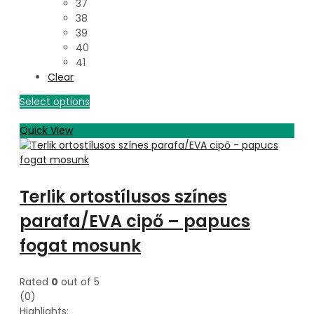
37
38
39
40
41
Clear
Select options
Quick View
Terlik ortostílusos színes
parafa/EVA cipő – papucs
fogat mosunk
Rated
0
out of 5
(0)
Highlights: