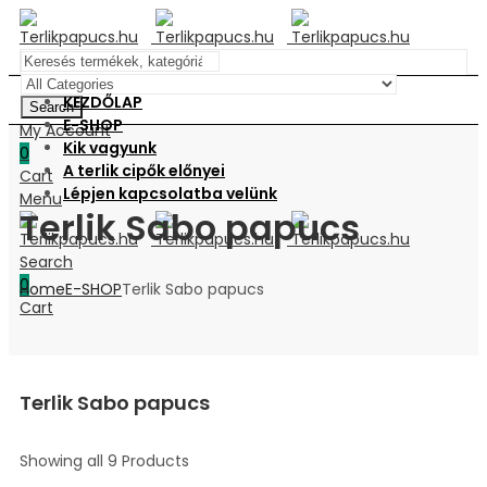
KEZDŐLAP
Search
E-SHOP
My Account
Kik vagyunk
0
A terlik cipők előnyei
Cart
Lépjen kapcsolatba velünk
Menu
Terlik Sabo papucs
Search
0
Home
E-SHOP
Terlik Sabo papucs
Cart
Terlik Sabo papucs
Showing all 9 Products