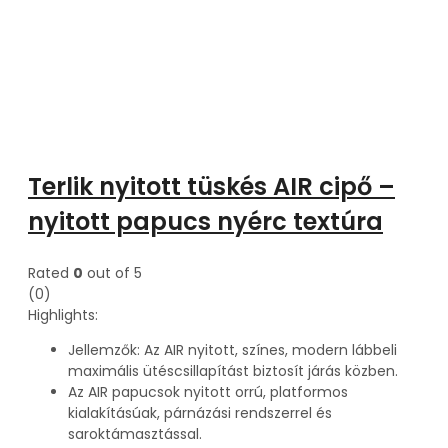
Terlik nyitott tüskés AIR cipő –
nyitott papucs nyérc textúra
Rated
0
out of 5
(0)
Highlights:
Jellemzők: Az AIR nyitott, színes, modern lábbeli
maximális ütéscsillapítást biztosít járás közben.
Az AIR papucsok nyitott orrú, platformos
kialakításúak, párnázási rendszerrel és
saroktámasztással.