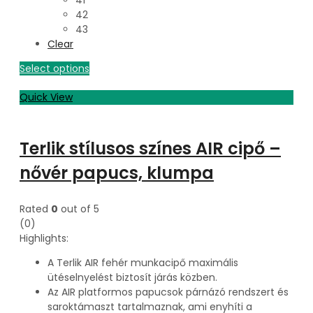
42
43
Clear
Select options
Quick View
Terlik stílusos színes AIR cipő –
nővér papucs, klumpa
Rated
0
out of 5
(0)
Highlights:
A Terlik AIR fehér munkacipő maximális
ütéselnyelést biztosít járás közben.
Az AIR platformos papucsok párnázó rendszert és
saroktámaszt tartalmaznak, ami enyhíti a