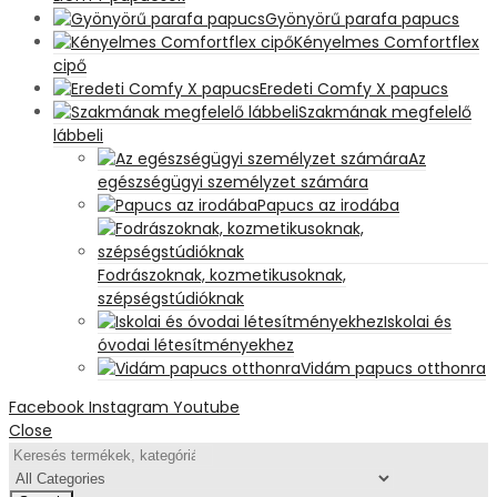
Gyönyörű parafa papucs
Kényelmes Comfortflex
cipő
Eredeti Comfy X papucs
Szakmának megfelelő
lábbeli
Az
egészségügyi személyzet számára
Papucs az irodába
Fodrászoknak, kozmetikusoknak,
szépségstúdióknak
Iskolai és
óvodai létesítményekhez
Vidám papucs otthonra
Facebook
Instagram
Youtube
Close