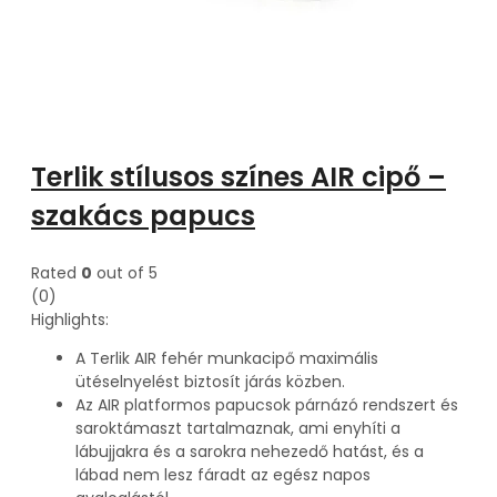
Terlik stílusos színes AIR cipő –
szakács papucs
Rated
0
out of 5
(0)
Highlights:
A Terlik AIR fehér munkacipő maximális
ütéselnyelést biztosít járás közben.
Az AIR platformos papucsok párnázó rendszert és
saroktámaszt tartalmaznak, ami enyhíti a
lábujjakra és a sarokra nehezedő hatást, és a
lábad nem lesz fáradt az egész napos