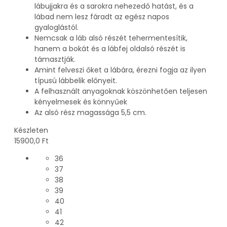
lábujjakra és a sarokra nehezedő hatást, és a
lábad nem lesz fáradt az egész napos
gyaloglástól.
Nemcsak a láb alsó részét tehermentesítik,
hanem a bokát és a lábfej oldalsó részét is
támasztják.
Amint felveszi őket a lábára, érezni fogja az ilyen
típusú lábbelik előnyeit.
A felhasznált anyagoknak köszönhetően teljesen
kényelmesek és könnyűek
Az alsó rész magassága 5,5 cm.
Készleten
15900,0
Ft
36
37
38
39
40
41
42