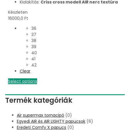
Kialakítás:
Criss cross modell AIR nerc textúra
Készleten
16000,0
Ft
36
37
38
39
40
41
42
Clear
Select options
Termék kategóriák
Air supermax tornacipő
(0)
Egyedi AIR és AIR LIGHTY papucsok
(6)
Eredeti Comfy X papucs
(0)