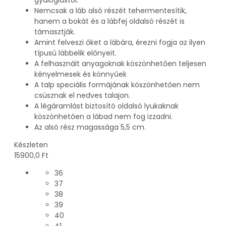
Nemcsak a láb alsó részét tehermentesítik,
hanem a bokát és a lábfej oldalsó részét is
támasztják.
Amint felveszi őket a lábára, érezni fogja az ilyen
típusú lábbelik előnyeit.
A felhasznált anyagoknak köszönhetően teljesen
kényelmesek és könnyűek
A talp speciális formájának köszönhetően nem
csúsznak el nedves talajon.
A légáramlást biztosító oldalsó lyukaknak
köszönhetően a lábad nem fog izzadni.
Az alsó rész magassága 5,5 cm.
Készleten
15900,0
Ft
36
37
38
39
40
41