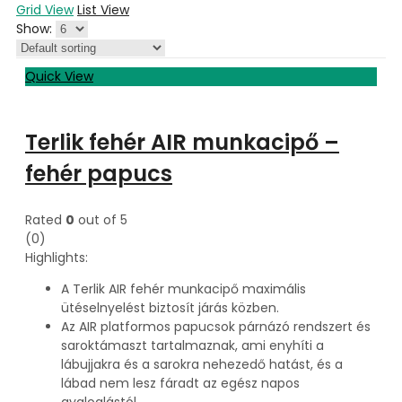
Grid View
List View
Show:
Quick View
Terlik fehér AIR munkacipő –
fehér papucs
Rated
0
out of 5
(0)
Highlights:
A Terlik AIR fehér munkacipő maximális
ütéselnyelést biztosít járás közben.
Az AIR platformos papucsok párnázó rendszert és
saroktámaszt tartalmaznak, ami enyhíti a
lábujjakra és a sarokra nehezedő hatást, és a
lábad nem lesz fáradt az egész napos
gyaloglástól.