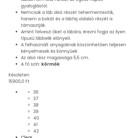
gyaloglástól.
Nemcsak a láb alsó részét tehermentesítik,
hanem a bokát és a lábfej oldalsó részét is
támasztják.
Amint felveszi őket a lábára, érezni fogja az ilyen
típusú lábbelik előnyeit.
A felhasznált anyagoknak köszönhetően teljesen
kényelmesek és könnyűek
Az alsó rész magassága 5,5 cm.
A fő szín:
körmök
Készleten
15900,0
Ft
36
37
38
39
40
41
42
Clear