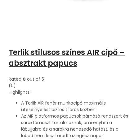
Terlik stílusos színes AIR cipő –
absztrakt papucs
Rated
0
out of 5
(0)
Highlights:
A Terlik AIR fehér munkacipő maximális
ütéselnyelést biztosít járás közben.
Az AIR platformos papucsok párnázó rendszert és
saroktámaszt tartalmaznak, ami enyhíti a
lábujjakra és a sarokra nehezedő hatást, és a
lábad nem lesz fáradt az egész napos