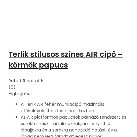
Terlik stílusos színes AIR cipő –
körmök papucs
Rated
0
out of 5
(0)
Highlights:
A Terlik AIR fehér munkacipő maximális
ütéselnyelést biztosít járás közben.
Az AIR platformos papucsok párnázó rendszert és
saroktámaszt tartalmaznak, ami enyhíti a
lábujjakra és a sarokra nehezedő hatást, és a
lábad nem lesz fáradt az egész napos