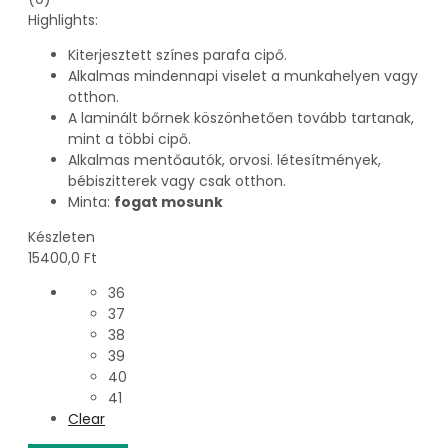
Highlights:
Kiterjesztett színes parafa cipő.
Alkalmas mindennapi viselet a munkahelyen vagy
otthon.
A laminált bőrnek köszönhetően tovább tartanak,
mint a többi cipő.
Alkalmas mentőautók, orvosi. létesítmények,
bébiszitterek vagy csak otthon.
Minta:
fogat mosunk
Készleten
15400,0
Ft
36
37
38
39
40
41
Clear