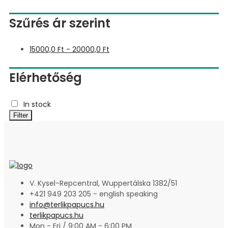
Szűrés ár szerint
15000,0
Ft
-
20000,0
Ft
Elérhetőség
In stock
Filter
V. Kysel-Repcentral, Wuppertálska 1382/51
+421 949 203 205 - english speaking
info@terlikpapucs.hu
terlikpapucs.hu
Mon - Fri / 9:00 AM - 6:00 PM