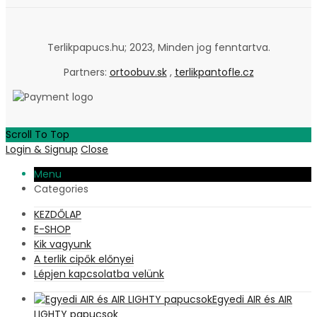
Terlikpapucs.hu; 2023, Minden jog fenntartva.
Partners:
ortoobuv.sk
,
terlikpantofle.cz
Scroll To Top
Login & Signup
Close
Menu
Categories
KEZDŐLAP
E-SHOP
Kik vagyunk
A terlik cipők előnyei
Lépjen kapcsolatba velünk
Egyedi AIR és AIR
LIGHTY papucsok