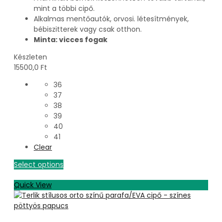
mint a többi cipő.
Alkalmas mentőautók, orvosi. létesítmények,
bébiszitterek vagy csak otthon.
Minta: vicces fogak
Készleten
15500,0
Ft
36
37
38
39
40
41
Clear
Select options
Quick View