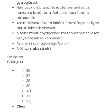
gyaloglástól.
Nemcsak a láb alsó részét tehermentesítik,
hanem a bokát és a lábfej oldalsó részét is
támasztják.
Amint felveszi őket a lábára, érezni fogja az ilyen
típusú lábbelik előnyeit.
A felhasznált anyagoknak köszönhetően teljesen
kényelmesek és könnyűek
Az alsó rész magassága 5,5 cm.
A fő szín:
absztrakt
Készleten
15900,0
Ft
36
37
38
39
40
41
42
Clear