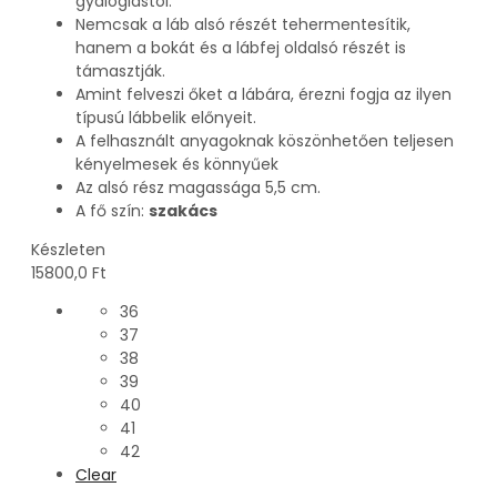
gyaloglástól.
Nemcsak a láb alsó részét tehermentesítik,
hanem a bokát és a lábfej oldalsó részét is
támasztják.
Amint felveszi őket a lábára, érezni fogja az ilyen
típusú lábbelik előnyeit.
A felhasznált anyagoknak köszönhetően teljesen
kényelmesek és könnyűek
Az alsó rész magassága 5,5 cm.
A fő szín:
szakács
Készleten
15800,0
Ft
36
37
38
39
40
41
42
Clear