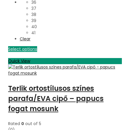
36
37
38
39
40
41
Clear
Select options
Quick View
Terlik ortostílusos színes
parafa/EVA cipő – papucs
fogat mosunk
Rated
0
out of 5
(0)