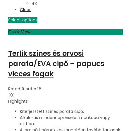
43
Clear
Select options
Quick View
Terlik színes és orvosi
parafa/EVA cipő – papucs
vicces fogak
Rated
0
out of 5
(0)
Highlights:
Kiterjesztett színes parafa cipő.
Alkalmas mindennapi viselet munkába vagy
otthon.
A laminált bőrnek köszönhetően tovább tartanak,