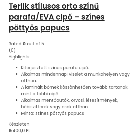
Terlik stílusos orto színű
parafa/EVA cipő – színes
pöttyös papucs
Rated
0
out of 5
(0)
Highlights:
Kiterjesztett színes parafa cipő.
Alkalmas mindennapi viselet a munkahelyen vagy
otthon.
A laminált bőrnek köszönhetően tovább tartanak,
mint a többi cipő.
Alkalmas mentőautók, orvosi. létesítmények,
bébiszitterek vagy csak otthon.
Minta: színes pöttyös papucs
Készleten
15400,0
Ft