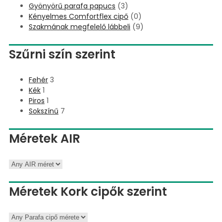
Gyönyörű parafa papucs
(3)
Kényelmes Comfortflex cipő
(0)
Szakmának megfelelő lábbeli
(9)
Szűrni szín szerint
Fehér
3
Kék
1
Piros
1
Sokszínű
7
Méretek AIR
Méretek Kork cipők szerint