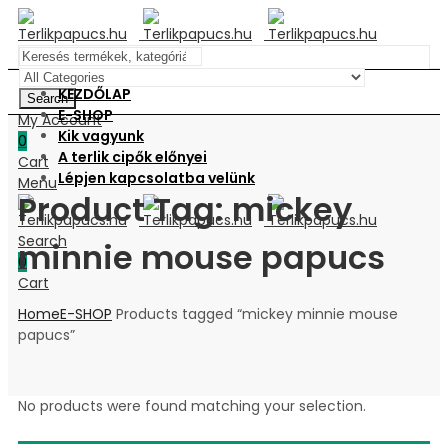
KEZDŐLAP
Search
E-SHOP
My Account
Kik vagyunk
0
A terlik cipők előnyei
Cart
Lépjen kapcsolatba velünk
Menu
Product Tag: mickey
Search
minnie mouse papucs
0
Cart
Home
E-SHOP
Products tagged “mickey minnie mouse
papucs”
No products were found matching your selection.