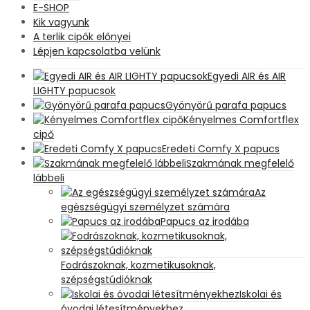
E-SHOP
Kik vagyunk
A terlik cipők előnyei
Lépjen kapcsolatba velünk
Egyedi AIR és AIR
LIGHTY papucsok
Gyönyörű parafa papucs
Kényelmes Comfortflex
cipő
Eredeti Comfy X papucs
Szakmának megfelelő
lábbeli
Az
egészségügyi személyzet számára
Papucs az irodába
Fodrászoknak, kozmetikusoknak,
szépségstúdióknak
Iskolai és
óvodai létesítményekhez