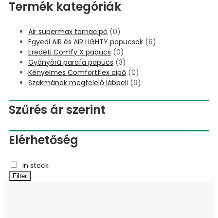
Termék kategóriák
Air supermax tornacipő
(0)
Egyedi AIR és AIR LIGHTY papucsok
(6)
Eredeti Comfy X papucs
(0)
Gyönyörű parafa papucs
(3)
Kényelmes Comfortflex cipő
(0)
Szakmának megfelelő lábbeli
(9)
Szűrés ár szerint
Elérhetőség
In stock
Filter