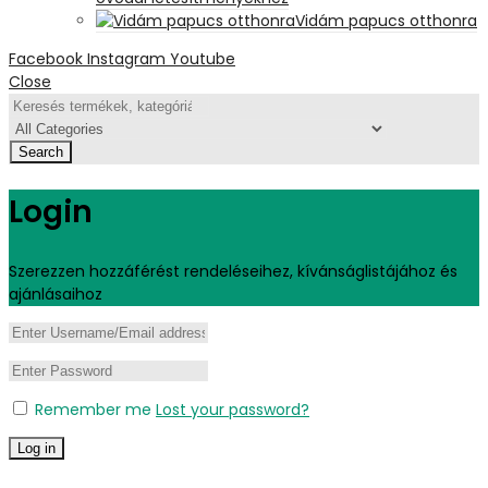
Vidám papucs otthonra
Facebook
Instagram
Youtube
Close
Search
Login
Szerezzen hozzáférést rendeléseihez, kívánságlistájához és
ajánlásaihoz
Remember me
Lost your password?
Log in