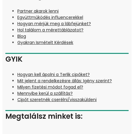
Partner akarok lenni
Együttműködés influencerekkel
Hogyan mérjük meg a lábfejünket?
Hol találom a mérettáblázatot?
Blog
Gyakran Ismételt Kérdések
GYIK
Hogyan kell ápolni a Terlik cipőket?
Mit jelent a rendelkezésre állás: Igény szerint?
Milyen fizetési módot fogad el?
Mennyibe kerül a szállítás?
Cipőt szeretnék cserélni/visszaküldeni
Megtalálsz minket is: