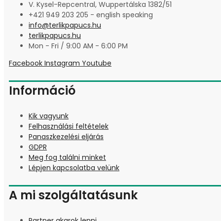
V. Kysel-Repcentral, Wuppertálska 1382/51
+421 949 203 205 - english speaking
info@terlikpapucs.hu
terlikpapucs.hu
Mon - Fri / 9:00 AM - 6:00 PM
Facebook
Instagram
Youtube
Információ
Kik vagyunk
Felhasználási feltételek
Panaszkezelési eljárás
GDPR
Meg fog találni minket
Lépjen kapcsolatba velünk
A mi szolgáltatásunk
Partner akarok lenni