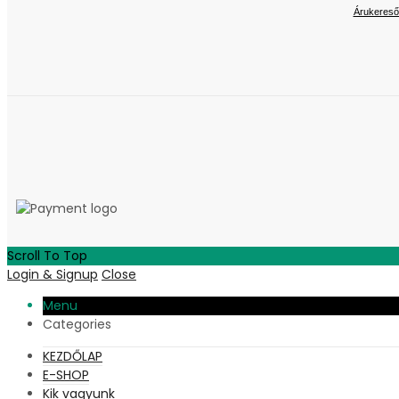
Árukereső
Scroll To Top
Login & Signup
Close
Menu
Categories
KEZDŐLAP
E-SHOP
Kik vagyunk