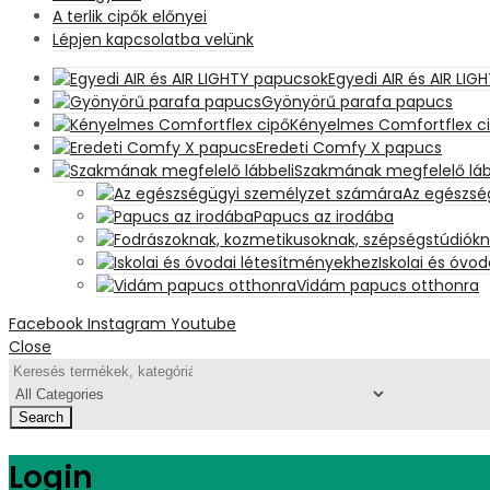
A terlik cipők előnyei
Lépjen kapcsolatba velünk
Egyedi AIR és AIR LI
Gyönyörű parafa papucs
Kényelmes Comfortflex c
Eredeti Comfy X papucs
Szakmának megfelelő láb
Az egészsé
Papucs az irodába
Iskolai és óvo
Vidám papucs otthonra
Facebook
Instagram
Youtube
Close
Search
Login