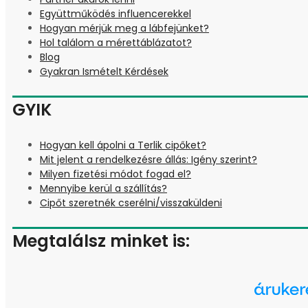
Együttműködés influencerekkel
Hogyan mérjük meg a lábfejünket?
Hol találom a mérettáblázatot?
Blog
Gyakran Ismételt Kérdések
GYIK
Hogyan kell ápolni a Terlik cipőket?
Mit jelent a rendelkezésre állás: Igény szerint?
Milyen fizetési módot fogad el?
Mennyibe kerül a szállítás?
Cipőt szeretnék cserélni/visszaküldeni
Megtalálsz minket is: