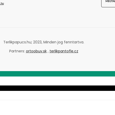
.hu
Terlikpapucs.hu; 2023, Minden jog fenntartva.
Partners:
ortoobuv.sk
,
terlikpantofle.cz