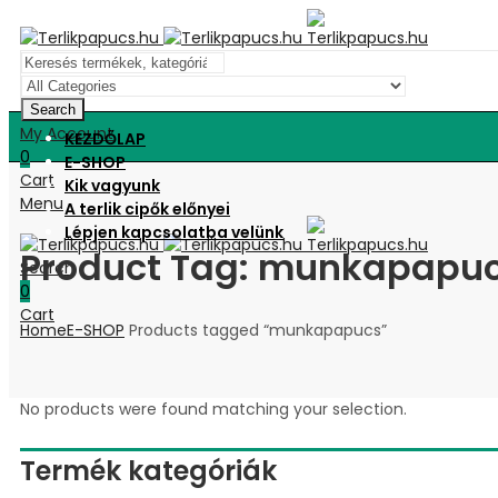
Search
My Account
KEZDŐLAP
0
E-SHOP
Cart
Kik vagyunk
Menu
A terlik cipők előnyei
Lépjen kapcsolatba velünk
Product Tag: munkapapu
Search
0
Cart
Home
E-SHOP
Products tagged “munkapapucs”
No products were found matching your selection.
Termék kategóriák