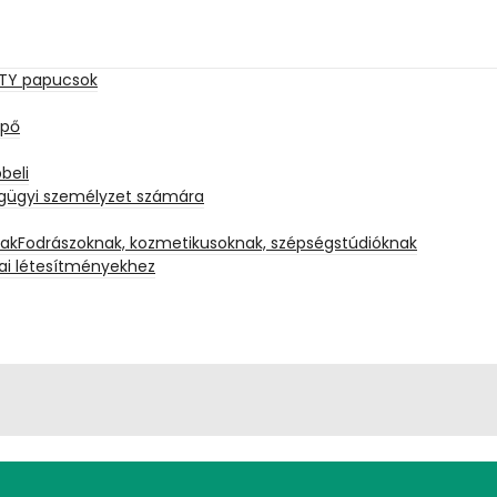
GHTY papucsok
ipő
beli
gügyi személyzet számára
Fodrászoknak, kozmetikusoknak, szépségstúdióknak
dai létesítményekhez