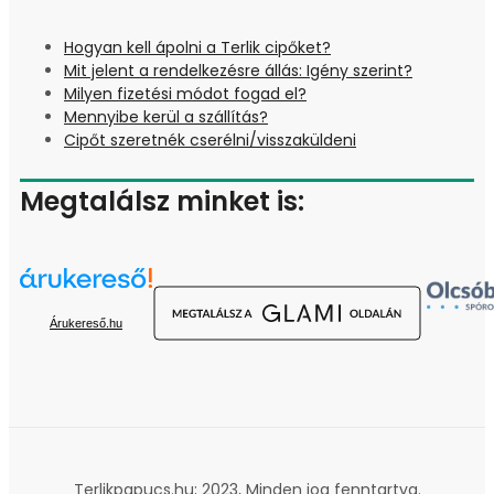
Hogyan kell ápolni a Terlik cipőket?
Mit jelent a rendelkezésre állás: Igény szerint?
Milyen fizetési módot fogad el?
Mennyibe kerül a szállítás?
Cipőt szeretnék cserélni/visszaküldeni
Megtalálsz minket is:
Árukereső.hu
Terlikpapucs.hu; 2023, Minden jog fenntartva.