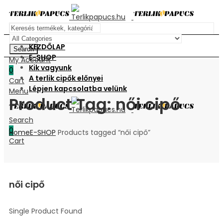
KEZDŐLAP
Search
E-SHOP
My Account
Kik vagyunk
0
A terlik cipők előnyei
Cart
Lépjen kapcsolatba velünk
Menu
Product Tag: női cipő
Search
0
Home
E-SHOP
Products tagged “női cipő”
Cart
női cipő
Single Product Found