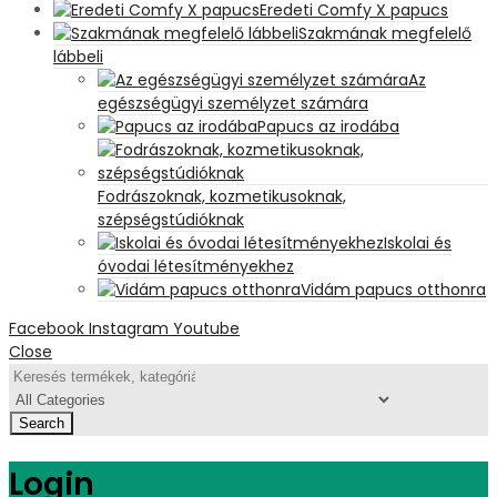
Eredeti Comfy X papucs
Szakmának megfelelő
lábbeli
Az
egészségügyi személyzet számára
Papucs az irodába
Fodrászoknak, kozmetikusoknak,
szépségstúdióknak
Iskolai és
óvodai létesítményekhez
Vidám papucs otthonra
Facebook
Instagram
Youtube
Close
Search
Login