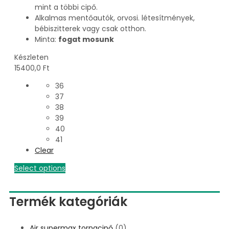
mint a többi cipő.
Alkalmas mentőautók, orvosi. létesítmények,
bébiszitterek vagy csak otthon.
Minta:
fogat mosunk
Készleten
15400,0
Ft
36
37
38
39
40
41
Clear
Select options
Termék kategóriák
Air supermax tornacipő
(0)