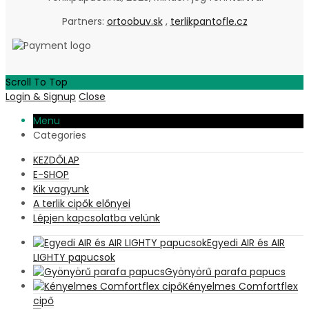
Partners:
ortoobuv.sk
,
terlikpantofle.cz
Scroll To Top
Login & Signup
Close
Menu
Categories
KEZDŐLAP
E-SHOP
Kik vagyunk
A terlik cipők előnyei
Lépjen kapcsolatba velünk
Egyedi AIR és AIR
LIGHTY papucsok
Gyönyörű parafa papucs
Kényelmes Comfortflex
cipő