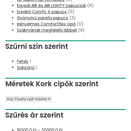
Egyedi AIR és AIR LIGHTY papucsok
(6)
Eredeti Comfy X papucs
(0)
Gyönyörű parafa papucs
(3)
Kényelmes Comfortflex cipő
(0)
Szakmának megfelelő lábbeli
(9)
Szűrni szín szerint
Fehér
1
Sokszínű
1
Méretek Kork cipők szerint
Szűrés ár szerint
15000,0
Ft
-
20000,0
Ft