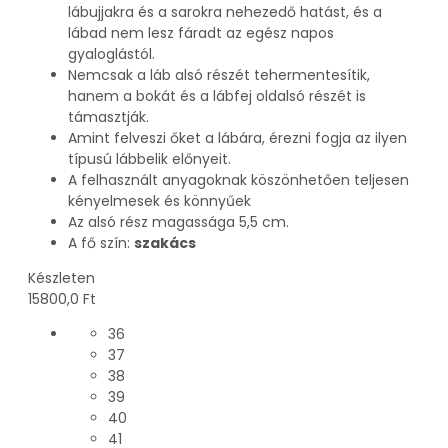
lábujjakra és a sarokra nehezedő hatást, és a
lábad nem lesz fáradt az egész napos
gyaloglástól.
Nemcsak a láb alsó részét tehermentesítik,
hanem a bokát és a lábfej oldalsó részét is
támasztják.
Amint felveszi őket a lábára, érezni fogja az ilyen
típusú lábbelik előnyeit.
A felhasznált anyagoknak köszönhetően teljesen
kényelmesek és könnyűek
Az alsó rész magassága 5,5 cm.
A fő szín:
szakács
Készleten
15800,0
Ft
36
37
38
39
40
41