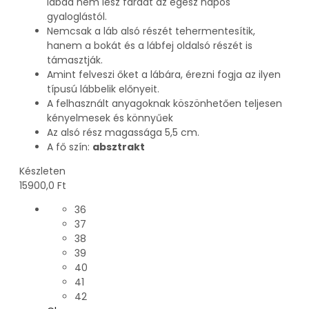
lábad nem lesz fáradt az egész napos
gyaloglástól.
Nemcsak a láb alsó részét tehermentesítik,
hanem a bokát és a lábfej oldalsó részét is
támasztják.
Amint felveszi őket a lábára, érezni fogja az ilyen
típusú lábbelik előnyeit.
A felhasznált anyagoknak köszönhetően teljesen
kényelmesek és könnyűek
Az alsó rész magassága 5,5 cm.
A fő szín:
absztrakt
Készleten
15900,0
Ft
36
37
38
39
40
41
42