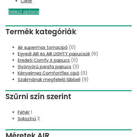
Clear
Select options
Termék kategóriák
Air supermax tornacipő
(0)
Egyedi AIR és AIR LIGHTY papucsok
(6)
Eredeti Comfy X papucs
(0)
Gyönyörű parafa papucs
(3)
Kényelmes Comfortflex cipő
(0)
Szakmának megfelelő lábbeli
(9)
Szűrni szín szerint
Fehér
1
Sokszínű
2
Méretek AIR