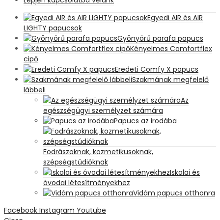
Egyedi AIR és AIR
LIGHTY papucsok
Gyönyörű parafa papucs
Kényelmes Comfortflex
cipő
Eredeti Comfy X papucs
Szakmának megfelelő
lábbeli
Az
egészségügyi személyzet számára
Papucs az irodába
Fodrászoknak, kozmetikusoknak,
szépségstúdióknak
Iskolai és
óvodai létesítményekhez
Vidám papucs otthonra
Facebook
Instagram
Youtube