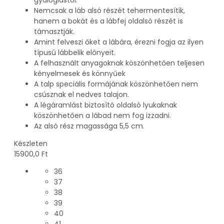
Nemcsak a láb alsó részét tehermentesítik,
hanem a bokát és a lábfej oldalsó részét is
támasztják.
Amint felveszi őket a lábára, érezni fogja az ilyen
típusú lábbelik előnyeit.
A felhasznált anyagoknak köszönhetően teljesen
kényelmesek és könnyűek
A talp speciális formájának köszönhetően nem
csúsznak el nedves talajon.
A légáramlást biztosító oldalsó lyukaknak
köszönhetően a lábad nem fog izzadni.
Az alsó rész magassága 5,5 cm.
Készleten
15900,0
Ft
36
37
38
39
40
41