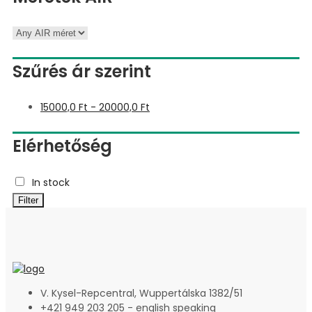
Szűrés ár szerint
15000,0
Ft
-
20000,0
Ft
Elérhetőség
In stock
Filter
V. Kysel-Repcentral, Wuppertálska 1382/51
+421 949 203 205 - english speaking