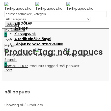
KEZDŐLAP
Search
E-SHOP
My Account
Kik vagyunk
0
A terlik cipők előnyei
Cart
Lépjen kapcsolatba velünk
Menu
Product Tag: női papucs
Search
0
Home
E-SHOP
Products tagged “női papucs”
Cart
női papucs
Showing all 3 Products