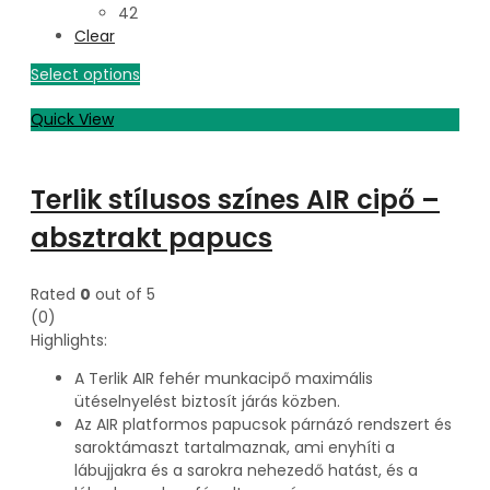
42
Clear
Select options
Quick View
Terlik stílusos színes AIR cipő –
absztrakt papucs
Rated
0
out of 5
(0)
Highlights:
A Terlik AIR fehér munkacipő maximális
ütéselnyelést biztosít járás közben.
Az AIR platformos papucsok párnázó rendszert és
saroktámaszt tartalmaznak, ami enyhíti a
lábujjakra és a sarokra nehezedő hatást, és a