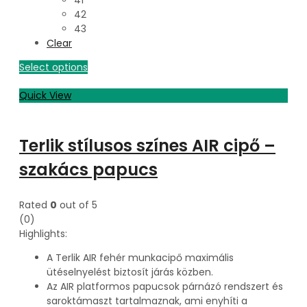
42
43
Clear
Select options
Quick View
Terlik stílusos színes AIR cipő –
szakács papucs
Rated
0
out of 5
(0)
Highlights:
A Terlik AIR fehér munkacipő maximális
ütéselnyelést biztosít járás közben.
Az AIR platformos papucsok párnázó rendszert és
saroktámaszt tartalmaznak, ami enyhíti a