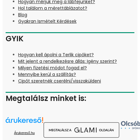
Hogyan mérjük meg a lábfejünket?
Hol találom a mérettáblázatot?
Blog
Gyakran Ismételt Kérdések
GYIK
Hogyan kell ápolni a Terlik cipőket?
Mit jelent a rendelkezésre állás: Igény szerint?
Milyen fizetési módot fogad el?
Mennyibe kerül a szállítás?
Cipőt szeretnék cserélni/visszaküldeni
Megtalálsz minket is:
Árukereső.hu