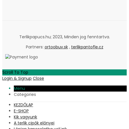
Terlikpapucs.hu; 2023, Minden jog fenntartva.
Partners:
ortoobuv.sk
,
terlikpantofle.cz
Scroll To Top
Login & Signup
Close
Menu
Categories
KEZDŐLAP
E-SHOP
Kik vagyunk
A terlik cipők előnyei
Lépjen kapcsolatba velünk