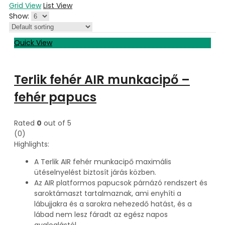
Grid View
List View
Show:
Quick View
Terlik fehér AIR munkacipő –
fehér papucs
Rated
0
out of 5
(0)
Highlights:
A Terlik AIR fehér munkacipő maximális
ütéselnyelést biztosít járás közben.
Az AIR platformos papucsok párnázó rendszert és
saroktámaszt tartalmaznak, ami enyhíti a
lábujjakra és a sarokra nehezedő hatást, és a
lábad nem lesz fáradt az egész napos
gyaloglástól.