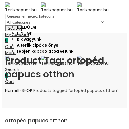
KEZDŐLAP
Search
E-SHOP
My Account
Kik vagyunk
0
A terlik cipők előnyei
Cart
Lépjen kapcsolatba velünk
Menu
Product Tag: ortopéd
Search
papucs otthon
0
Cart
Home
E-SHOP
Products tagged “ortopéd papucs otthon”
ortopéd papucs otthon