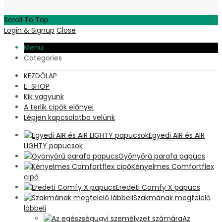
Scroll To Top
Login & Signup
Close
Menu
Categories
KEZDŐLAP
E-SHOP
Kik vagyunk
A terlik cipők előnyei
Lépjen kapcsolatba velünk
Egyedi AIR és AIR
LIGHTY papucsok
Gyönyörű parafa papucs
Kényelmes Comfortflex
cipő
Eredeti Comfy X papucs
Szakmának megfelelő
lábbeli
Az