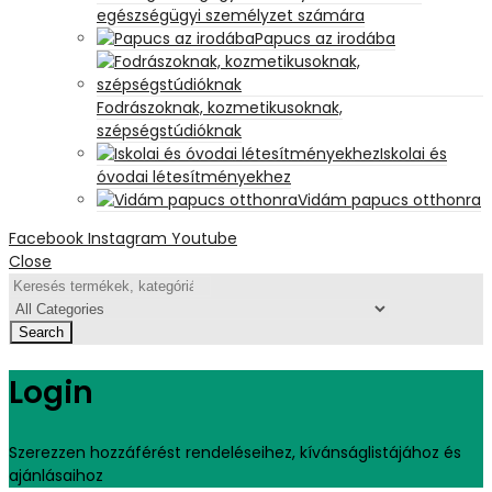
egészségügyi személyzet számára
Papucs az irodába
Fodrászoknak, kozmetikusoknak,
szépségstúdióknak
Iskolai és
óvodai létesítményekhez
Vidám papucs otthonra
Facebook
Instagram
Youtube
Close
Search
Login
Szerezzen hozzáférést rendeléseihez, kívánságlistájához és
ajánlásaihoz