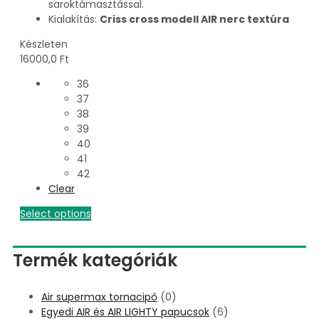
saroktámasztással.
Kialakítás:
Criss cross modell AIR nerc textúra
Készleten
16000,0
Ft
36
37
38
39
40
41
42
Clear
Select options
Termék kategóriák
Air supermax tornacipő
(0)
Egyedi AIR és AIR LIGHTY papucsok
(6)