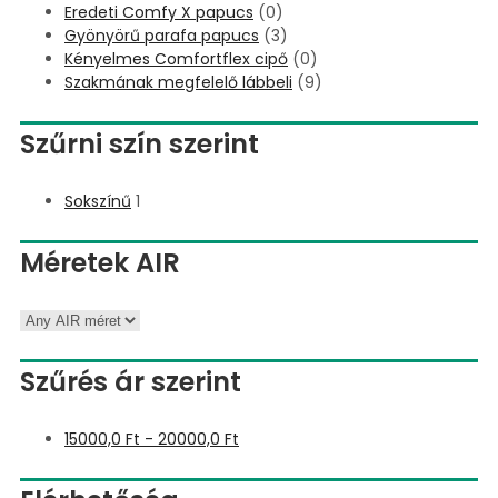
Eredeti Comfy X papucs
(0)
Gyönyörű parafa papucs
(3)
Kényelmes Comfortflex cipő
(0)
Szakmának megfelelő lábbeli
(9)
Szűrni szín szerint
Sokszínű
1
Méretek AIR
Szűrés ár szerint
15000,0
Ft
-
20000,0
Ft