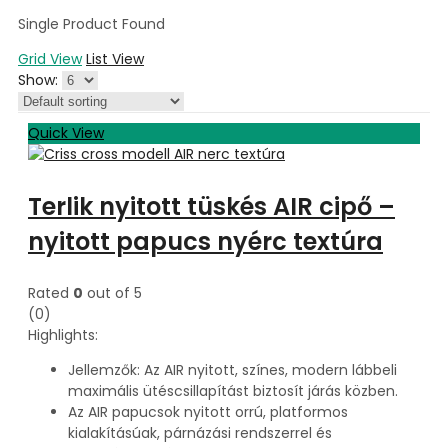
Single Product Found
Grid View
List View
Show:
Quick View
Terlik nyitott tüskés AIR cipő –
nyitott papucs nyérc textúra
Rated
0
out of 5
(0)
Highlights:
Jellemzők: Az AIR nyitott, színes, modern lábbeli
maximális ütéscsillapítást biztosít járás közben.
Az AIR papucsok nyitott orrú, platformos
kialakításúak, párnázási rendszerrel és