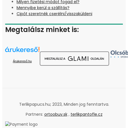
Milyen fizetési módot fogad el?
Mennyibe kerül a szállítás?
Cipőt szeretnék cserélni/visszaküldeni
Megtalálsz minket is:
Árukereső.hu
Terlikpapucs.hu; 2023, Minden jog fenntartva.
Partners:
ortoobuv.sk
,
terlikpantofle.cz