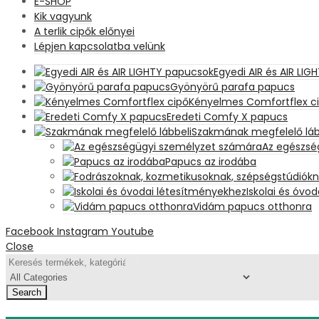
E-SHOP
Kik vagyunk
A terlik cipők előnyei
Lépjen kapcsolatba velünk
Egyedi AIR és AIR LI
Gyönyörű parafa papucs
Kényelmes Comfortflex c
Eredeti Comfy X papucs
Szakmának megfelelő láb
Az egészsé
Papucs az irodába
Iskolai és óvo
Vidám papucs otthonra
Facebook
Instagram
Youtube
Close
Search