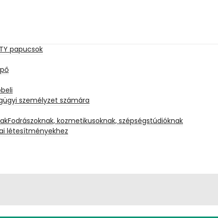
GHTY papucsok
ipő
beli
gügyi személyzet számára
Fodrászoknak, kozmetikusoknak, szépségstúdióknak
dai létesítményekhez