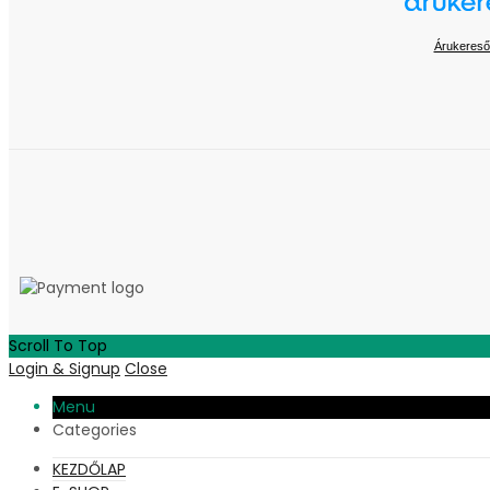
Árukereső
Scroll To Top
Login & Signup
Close
Menu
Categories
KEZDŐLAP