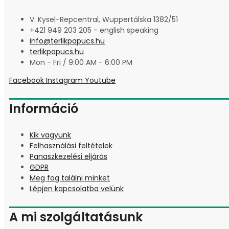
V. Kysel-Repcentral, Wuppertálska 1382/51
+421 949 203 205 - english speaking
info@terlikpapucs.hu
terlikpapucs.hu
Mon - Fri / 9:00 AM - 6:00 PM
Facebook
Instagram
Youtube
Információ
Kik vagyunk
Felhasználási feltételek
Panaszkezelési eljárás
GDPR
Meg fog találni minket
Lépjen kapcsolatba velünk
A mi szolgáltatásunk