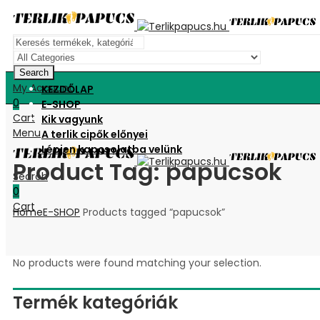
Search
My Account
KEZDŐLAP
0
E-SHOP
Cart
Kik vagyunk
Menu
A terlik cipők előnyei
Lépjen kapcsolatba velünk
Product Tag: papucsok
Search
0
Cart
Home
E-SHOP
Products tagged “papucsok”
No products were found matching your selection.
Termék kategóriák