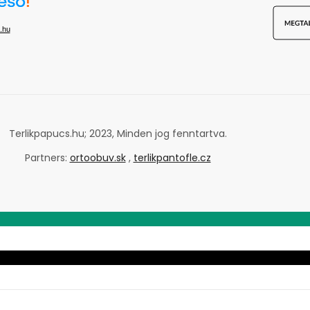
.hu
Terlikpapucs.hu; 2023, Minden jog fenntartva.
Partners:
ortoobuv.sk
,
terlikpantofle.cz