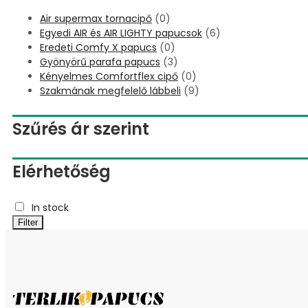
Air supermax tornacipő
(0)
Egyedi AIR és AIR LIGHTY papucsok
(6)
Eredeti Comfy X papucs
(0)
Gyönyörű parafa papucs
(3)
Kényelmes Comfortflex cipő
(0)
Szakmának megfelelő lábbeli
(9)
Szűrés ár szerint
Elérhetőség
In stock
Filter