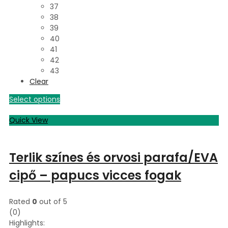
37
38
39
40
41
42
43
Clear
Select options
Quick View
Terlik színes és orvosi parafa/EVA
cipő – papucs vicces fogak
Rated
0
out of 5
(0)
Highlights: