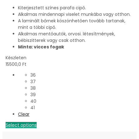
Kiterjesztett színes parafa cipő.
Alkalmas mindennapi viselet munkába vagy otthon.
A laminált bőrnek köszönhetően tovább tartanak,
mint a többi cipő.
Alkalmas mentőautók, orvosi. létesítmények,
bébiszitterek vagy csak otthon.
Minta: vicces fogak
Készleten
15500,0
Ft
36
37
38
39
40
41
Clear
Select options