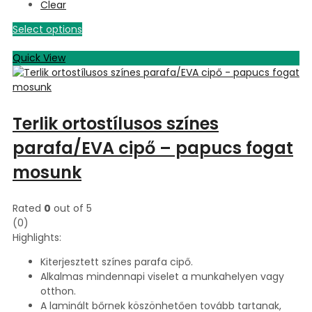
Clear
Select options
Quick View
Terlik ortostílusos színes
parafa/EVA cipő – papucs fogat
mosunk
Rated
0
out of 5
(0)
Highlights:
Kiterjesztett színes parafa cipő.
Alkalmas mindennapi viselet a munkahelyen vagy
otthon.
A laminált bőrnek köszönhetően tovább tartanak,