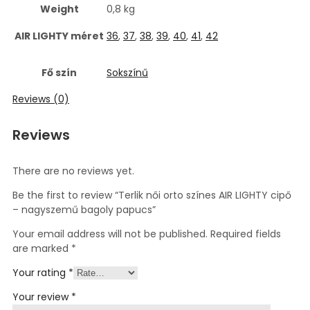
Weight
0,8 kg
AIR LIGHTY méret
36
,
37
,
38
,
39
,
40
,
41
,
42
Fő szín
Sokszínű
Reviews (0)
Reviews
There are no reviews yet.
Be the first to review “Terlik női orto színes AIR LIGHTY cipő
– nagyszemű bagoly papucs”
Your email address will not be published.
Required fields
are marked
*
Your rating
*
Your review
*