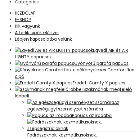
Categories
KEZDŐLAP
E-SHOP
Kik vagyunk
A terlik cipők előnyei
Lépjen kapcsolatba velünk
Egyedi AIR és AIR
LIGHTY papucsok
Gyönyörű parafa papucs
Kényelmes Comfortflex
cipő
Eredeti Comfy X papucs
Szakmának megfelelő
lábbeli
Az
egészségügyi személyzet számára
Papucs az irodába
Fodrászoknak, kozmetikusoknak,