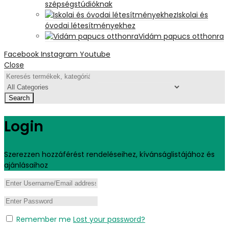
szépségstúdióknak
Iskolai és
óvodai létesítményekhez
Vidám papucs otthonra
Facebook
Instagram
Youtube
Close
Search
Login
Szerezzen hozzáférést rendeléseihez, kívánságlistájához és
ajánlásaihoz
Remember me
Lost your password?