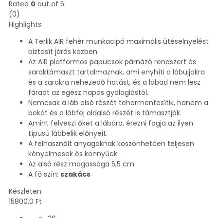
Rated
0
out of 5
(0)
Highlights:
A Terlik AIR fehér munkacipő maximális ütéselnyelést
biztosít járás közben.
Az AIR platformos papucsok párnázó rendszert és
saroktámaszt tartalmaznak, ami enyhíti a lábujjakra
és a sarokra nehezedő hatást, és a lábad nem lesz
fáradt az egész napos gyaloglástól.
Nemcsak a láb alsó részét tehermentesítik, hanem a
bokát és a lábfej oldalsó részét is támasztják.
Amint felveszi őket a lábára, érezni fogja az ilyen
típusú lábbelik előnyeit.
A felhasznált anyagoknak köszönhetően teljesen
kényelmesek és könnyűek
Az alsó rész magassága 5,5 cm.
A fő szín:
szakács
Készleten
15800,0
Ft