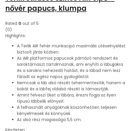
nővér papucs, klumpa
Rated
0
out of 5
(0)
Highlights:
A Terlik AIR fehér munkacipő maximális ütéselnyelést
biztosít járás közben.
Az AIR platformos papucsok párnázó rendszert és
saroktámaszt tartalmaznak, ami enyhíti a lábujjakra
és a sarokra nehezedő hatást, és a lábad nem lesz
fáradt az egész napos gyaloglástól.
Nemcsak a láb alsó részét tehermentesítik, hanem a
bokát és a lábfej oldalsó részét is támasztják.
Amint felveszi őket a lábára, érezni fogja az ilyen
típusú lábbelik előnyeit.
A felhasznált anyagoknak köszönhetően teljesen
kényelmesek és könnyűek
Az alsó rész magassága 5,5 cm.
Készleten