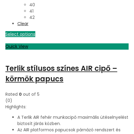
40
41
42
Clear
Select options
Quick View
Terlik stílusos színes AIR cipő –
körmök papucs
Rated
0
out of 5
(0)
Highlights:
A Terlik AIR fehér munkacipő maximális ütéselnyelést
biztosít járás közben.
Az AIR platformos papucsok párnázó rendszert és