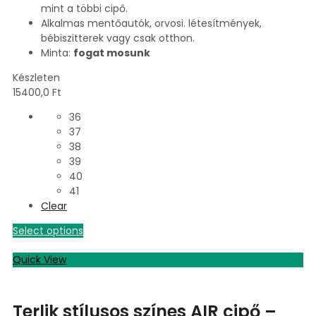
mint a többi cipő.
Alkalmas mentőautók, orvosi. létesítmények,
bébiszitterek vagy csak otthon.
Minta:
fogat mosunk
Készleten
15400,0
Ft
36
37
38
39
40
41
Clear
Select options
Quick View
Terlik stílusos színes AIR cipő –