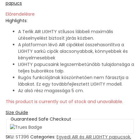
papucs
Előrendelésre
Highlights:
A Terlik AIR LIGHTY stílusos lábbeli maximális
ütéselnyelést biztosít járás közben.
A platformon lévő AIR cipőkkel összehasonlítva a
LIGHTY sarkú cipők alacsonyabbak, könnyebbek és
kényelmesebbek
LIGHTY papucsaink legszembetűnőbb tulajdonsága a
teljes buborékos talp.
Rugós funkciójának köszönhetően nem fárasztja a
lábakat. Ez egy továbbfejlesztett LIGHTY modell.
Az alsó rész magassága 5 cm.
This product is currently out of stock and unavailable.
Size Guide
Guaranteed Safe Checkout
SKU:
ST396
Categories:
Egyedi AIR és AIR LIGHTY papucsok
,