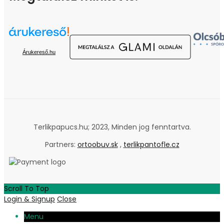
Árukereső.hu
Terlikpapucs.hu; 2023, Minden jog fenntartva.
Partners:
ortoobuv.sk
,
terlikpantofle.cz
Scroll To Top
Login & Signup
Close
Menu