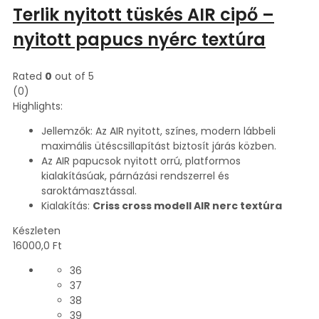
Terlik nyitott tüskés AIR cipő –
nyitott papucs nyérc textúra
Rated
0
out of 5
(0)
Highlights:
Jellemzők: Az AIR nyitott, színes, modern lábbeli
maximális ütéscsillapítást biztosít járás közben.
Az AIR papucsok nyitott orrú, platformos
kialakításúak, párnázási rendszerrel és
saroktámasztással.
Kialakítás:
Criss cross modell AIR nerc textúra
Készleten
16000,0
Ft
36
37
38
39