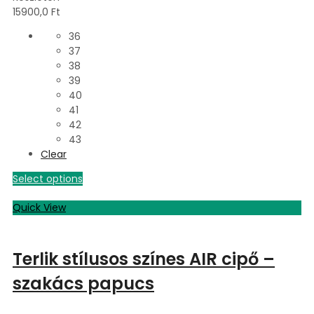
15900,0
Ft
36
37
38
39
40
41
42
43
Clear
Select options
Quick View
Terlik stílusos színes AIR cipő –
szakács papucs