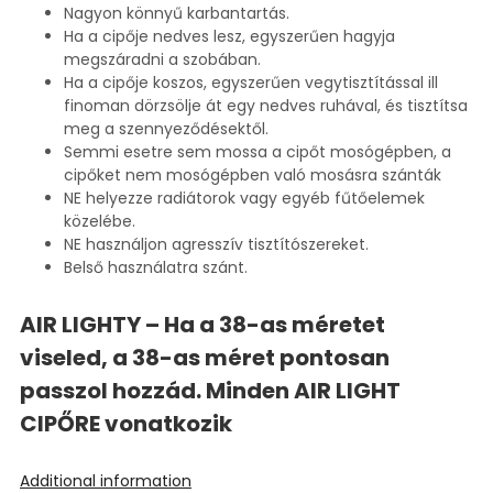
Nagyon könnyű karbantartás.
Ha a cipője nedves lesz, egyszerűen hagyja
megszáradni a szobában.
Ha a cipője koszos, egyszerűen vegytisztítással ill
finoman dörzsölje át egy nedves ruhával, és tisztítsa
meg a szennyeződésektől.
Semmi esetre sem mossa a cipőt mosógépben, a
cipőket nem mosógépben való mosásra szánták
NE helyezze radiátorok vagy egyéb fűtőelemek
közelébe.
NE használjon agresszív tisztítószereket.
Belső használatra szánt.
AIR LIGHTY – Ha a 38-as méretet
viseled, a 38-as méret pontosan
passzol hozzád. Minden AIR LIGHT
CIPŐRE vonatkozik
Additional information