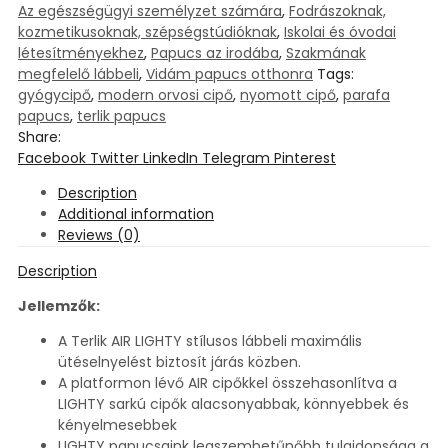
Az egészségügyi személyzet számára
,
Fodrászoknak,
kozmetikusoknak, szépségstúdióknak
,
Iskolai és óvodai
létesítményekhez
,
Papucs az irodába
,
Szakmának
megfelelő lábbeli
,
Vidám papucs otthonra
Tags:
gyógycipő
,
modern orvosi cipő
,
nyomott cipő
,
parafa
papucs
,
terlik papucs
Share:
Facebook
Twitter
LinkedIn
Telegram
Pinterest
Description
Additional information
Reviews (0)
Description
Jellemzők:
A Terlik AIR LIGHTY stílusos lábbeli maximális
ütéselnyelést biztosít járás közben.
A platformon lévő AIR cipőkkel összehasonlítva a
LIGHTY sarkú cipők alacsonyabbak, könnyebbek és
kényelmesebbek
LIGHTY papucsaink legszembetűnőbb tulajdonsága a