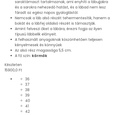
saroktámaszt tartalmaznak, ami enyhíti a lábujjakra
és a sarokra nehezedő hatást, és a lábad nem lesz
fáradt az egész napos gyaloglástól.
Nemcsak a láb alsó részét tehermentesítik, hanem a
bokát és a lábfej oldalsó részét is támasztják.
Amint felveszi őket a lábára, érezni fogja az ilyen
típusú lábbelik előnyeit.
A felhasznált anyagoknak köszönhetően teljesen
kényelmesek és könnyűek
Az alsó rész magassága 5,5 cm.
A fő szín:
körmök
Készleten
15900,0
Ft
36
37
38
39
40
41
42