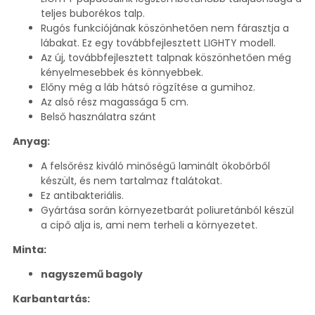
teljes buborékos talp.
Rugós funkciójának köszönhetően nem fárasztja a
lábakat. Ez egy továbbfejlesztett LIGHTY modell.
Az új, továbbfejlesztett talpnak köszönhetően még
kényelmesebbek és könnyebbek.
Előny még a láb hátsó rögzítése a gumihoz.
Az alsó rész magassága 5 cm.
Belső használatra szánt
Anyag:
A felsőrész kiváló minőségű laminált ökobőrből
készült, és nem tartalmaz ftalátokat.
Ez antibakteriális.
Gyártása során környezetbarát poliuretánból készül
a cipő alja is, ami nem terheli a környezetet.
Minta:
nagyszemű bagoly
Karbantartás: