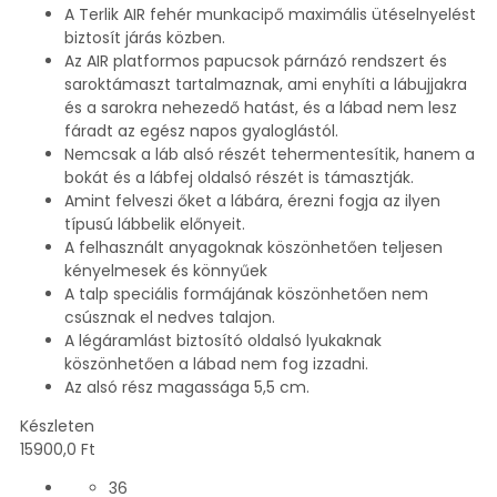
A Terlik AIR fehér munkacipő maximális ütéselnyelést
biztosít járás közben.
Az AIR platformos papucsok párnázó rendszert és
saroktámaszt tartalmaznak, ami enyhíti a lábujjakra
és a sarokra nehezedő hatást, és a lábad nem lesz
fáradt az egész napos gyaloglástól.
Nemcsak a láb alsó részét tehermentesítik, hanem a
bokát és a lábfej oldalsó részét is támasztják.
Amint felveszi őket a lábára, érezni fogja az ilyen
típusú lábbelik előnyeit.
A felhasznált anyagoknak köszönhetően teljesen
kényelmesek és könnyűek
A talp speciális formájának köszönhetően nem
csúsznak el nedves talajon.
A légáramlást biztosító oldalsó lyukaknak
köszönhetően a lábad nem fog izzadni.
Az alsó rész magassága 5,5 cm.
Készleten
15900,0
Ft
36