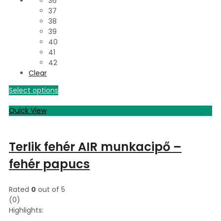
36
37
38
39
40
41
42
Clear
Select options
Quick View
Terlik fehér AIR munkacipő –
fehér papucs
Rated
0
out of 5
(0)
Highlights: