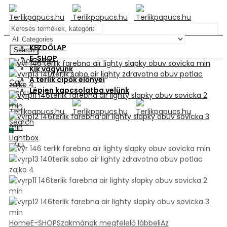
KEZDŐLAP
Search
E-SHOP
My Account
Kik vagyunk
0
A terlik cipők előnyei
Cart
Lépjen kapcsolatba velünk
Menu
Search
0
Lightbox
Cart
Home
E-SHOP
Szakmának megfelelő lábbeli
Az