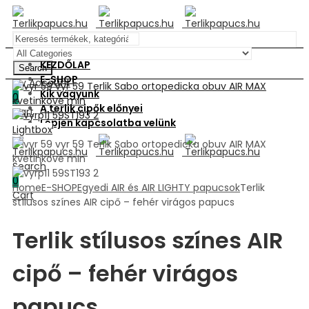
KEZDŐLAP
Search
E-SHOP
My Account
Kik vagyunk
0
A terlik cipők előnyei
Cart
Lépjen kapcsolatba velünk
Menu
Lightbox
Search
0
Home
E-SHOP
Egyedi AIR és AIR LIGHTY papucsok
Terlik
Cart
stílusos színes AIR cipő – fehér virágos papucs
Terlik stílusos színes AIR
cipő – fehér virágos
papucs