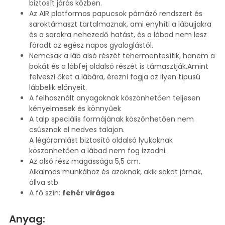
biztosít járás közben.
Az AIR platformos papucsok párnázó rendszert és
saroktámaszt tartalmaznak, ami enyhíti a lábujjakra
és a sarokra nehezedő hatást, és a lábad nem lesz
fáradt az egész napos gyaloglástól.
Nemcsak a láb alsó részét tehermentesítik, hanem a
bokát és a lábfej oldalsó részét is támasztják.Amint
felveszi őket a lábára, érezni fogja az ilyen típusú
lábbelik előnyeit.
A felhasznált anyagoknak köszönhetően teljesen
kényelmesek és könnyűek
A talp speciális formájának köszönhetően nem
csúsznak el nedves talajon.
A légáramlást biztosító oldalsó lyukaknak
köszönhetően a lábad nem fog izzadni.
Az alsó rész magassága 5,5 cm.
Alkalmas munkához és azoknak, akik sokat járnak,
állva stb.
A fő szín:
fehér virágos
Anyag: