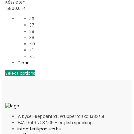
Készleten
15800,0
Ft
36
37
38
39
40
41
42
Clear
Select options
V. Kysel-Repcentral, Wuppertálska 1382/51
+421 949 203 205 - english speaking
info@terlikpapucs.hu