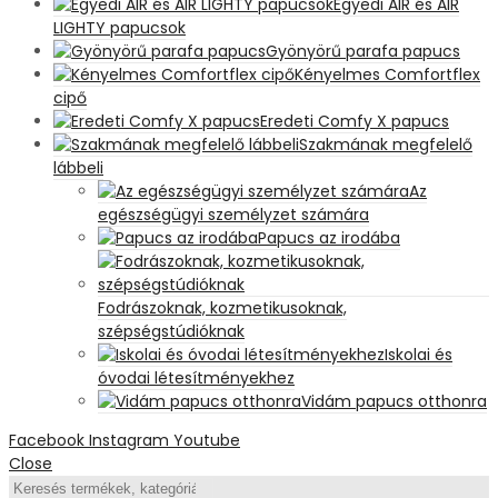
Egyedi AIR és AIR
LIGHTY papucsok
Gyönyörű parafa papucs
Kényelmes Comfortflex
cipő
Eredeti Comfy X papucs
Szakmának megfelelő
lábbeli
Az
egészségügyi személyzet számára
Papucs az irodába
Fodrászoknak, kozmetikusoknak,
szépségstúdióknak
Iskolai és
óvodai létesítményekhez
Vidám papucs otthonra
Facebook
Instagram
Youtube
Close