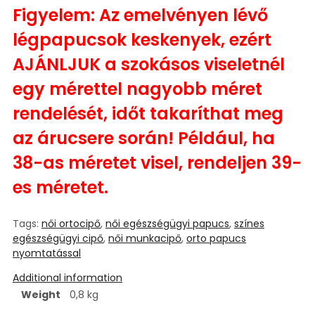
Figyelem: Az emelvényen lévő
légpapucsok keskenyek, ezért
AJÁNLJUK a szokásos viseletnél
egy mérettel nagyobb méret
rendelését, időt takaríthat meg
az árucsere során! Például, ha
38-as méretet visel, rendeljen 39-
es méretet.
Tags:
női ortocipő
,
női egészségügyi papucs
,
színes
egészségügyi cipő
,
női munkacipő
,
orto papucs
nyomtatással
Additional information
Weight
0,8 kg