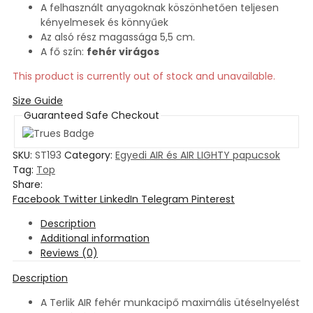
A felhasznált anyagoknak köszönhetően teljesen
kényelmesek és könnyűek
Az alsó rész magassága 5,5 cm.
A fő szín:
fehér virágos
This product is currently out of stock and unavailable.
Size Guide
Guaranteed Safe Checkout
SKU:
ST193
Category:
Egyedi AIR és AIR LIGHTY papucsok
Tag:
Top
Share:
Facebook
Twitter
LinkedIn
Telegram
Pinterest
Description
Additional information
Reviews (0)
Description
A Terlik AIR fehér munkacipő maximális ütéselnyelést