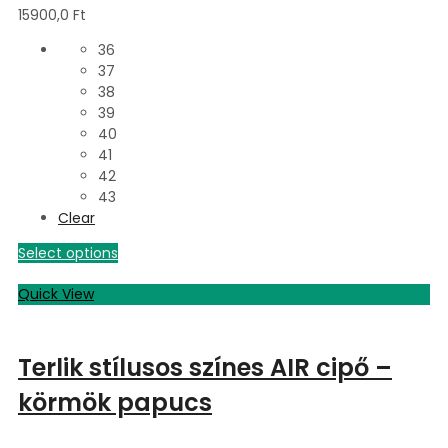
15900,0
Ft
36
37
38
39
40
41
42
43
Clear
Select options
Quick View
Terlik stílusos színes AIR cipő –
körmök papucs