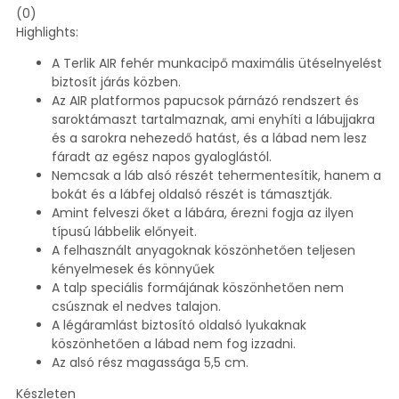
(0)
Highlights:
A Terlik AIR fehér munkacipő maximális ütéselnyelést
biztosít járás közben.
Az AIR platformos papucsok párnázó rendszert és
saroktámaszt tartalmaznak, ami enyhíti a lábujjakra
és a sarokra nehezedő hatást, és a lábad nem lesz
fáradt az egész napos gyaloglástól.
Nemcsak a láb alsó részét tehermentesítik, hanem a
bokát és a lábfej oldalsó részét is támasztják.
Amint felveszi őket a lábára, érezni fogja az ilyen
típusú lábbelik előnyeit.
A felhasznált anyagoknak köszönhetően teljesen
kényelmesek és könnyűek
A talp speciális formájának köszönhetően nem
csúsznak el nedves talajon.
A légáramlást biztosító oldalsó lyukaknak
köszönhetően a lábad nem fog izzadni.
Az alsó rész magassága 5,5 cm.
Készleten