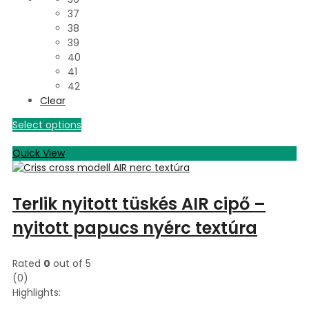
37
38
39
40
41
42
Clear
Select options
Quick View
Terlik nyitott tüskés AIR cipő –
nyitott papucs nyérc textúra
Rated
0
out of 5
(0)
Highlights: