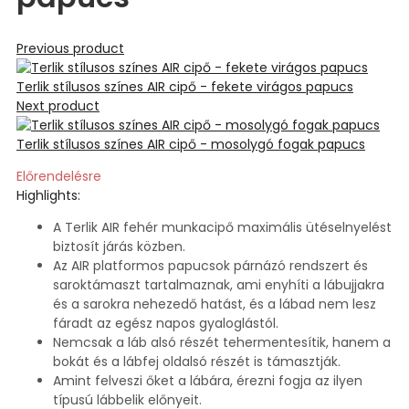
Previous product
Terlik stílusos színes AIR cipő - fekete virágos papucs
Next product
Terlik stílusos színes AIR cipő - mosolygó fogak papucs
Előrendelésre
Highlights:
A Terlik AIR fehér munkacipő maximális ütéselnyelést
biztosít járás közben.
Az AIR platformos papucsok párnázó rendszert és
saroktámaszt tartalmaznak, ami enyhíti a lábujjakra
és a sarokra nehezedő hatást, és a lábad nem lesz
fáradt az egész napos gyaloglástól.
Nemcsak a láb alsó részét tehermentesítik, hanem a
bokát és a lábfej oldalsó részét is támasztják.
Amint felveszi őket a lábára, érezni fogja az ilyen
típusú lábbelik előnyeit.