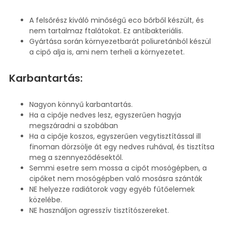
A felsőrész kiváló minőségű eco bőrből készült, és
nem tartalmaz ftalátokat. Ez antibakteriális.
Gyártása során környezetbarát poliuretánból készül
a cipő alja is, ami nem terheli a környezetet.
Karbantartás:
Nagyon könnyű karbantartás.
Ha a cipője nedves lesz, egyszerűen hagyja
megszáradni a szobában
Ha a cipője koszos, egyszerűen vegytisztítással ill
finoman dörzsölje át egy nedves ruhával, és tisztítsa
meg a szennyeződésektől.
Semmi esetre sem mossa a cipőt mosógépben, a
cipőket nem mosógépben való mosásra szánták
NE helyezze radiátorok vagy egyéb fűtőelemek
közelébe.
NE használjon agresszív tisztítószereket.