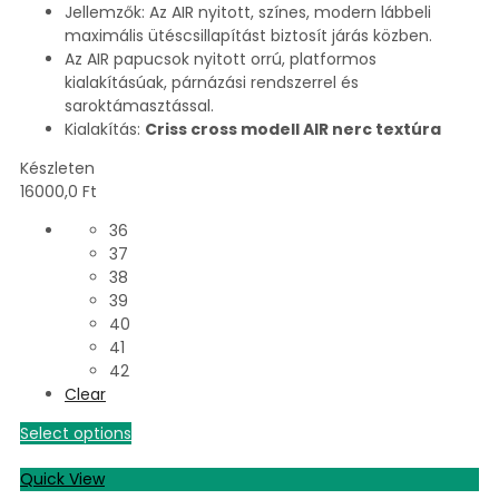
Jellemzők: Az AIR nyitott, színes, modern lábbeli
maximális ütéscsillapítást biztosít járás közben.
Az AIR papucsok nyitott orrú, platformos
kialakításúak, párnázási rendszerrel és
saroktámasztással.
Kialakítás:
Criss cross modell AIR nerc textúra
Készleten
16000,0
Ft
36
37
38
39
40
41
42
Clear
Select options
Quick View