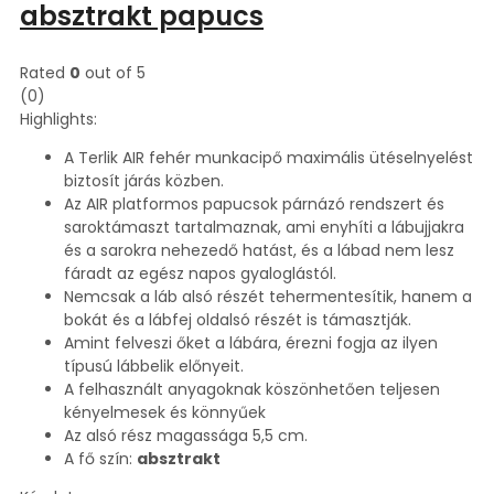
absztrakt papucs
Rated
0
out of 5
(0)
Highlights:
A Terlik AIR fehér munkacipő maximális ütéselnyelést
biztosít járás közben.
Az AIR platformos papucsok párnázó rendszert és
saroktámaszt tartalmaznak, ami enyhíti a lábujjakra
és a sarokra nehezedő hatást, és a lábad nem lesz
fáradt az egész napos gyaloglástól.
Nemcsak a láb alsó részét tehermentesítik, hanem a
bokát és a lábfej oldalsó részét is támasztják.
Amint felveszi őket a lábára, érezni fogja az ilyen
típusú lábbelik előnyeit.
A felhasznált anyagoknak köszönhetően teljesen
kényelmesek és könnyűek
Az alsó rész magassága 5,5 cm.
A fő szín:
absztrakt