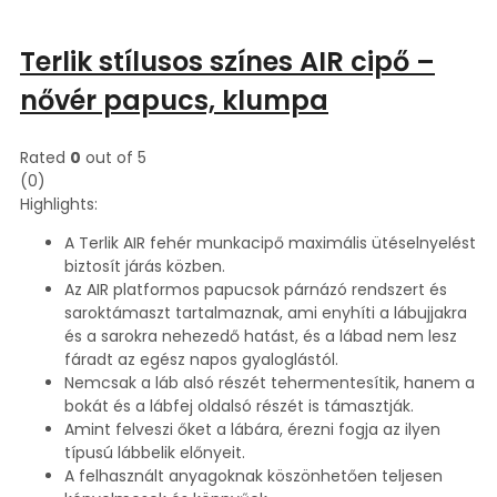
Terlik stílusos színes AIR cipő –
nővér papucs, klumpa
Rated
0
out of 5
(0)
Highlights:
A Terlik AIR fehér munkacipő maximális ütéselnyelést
biztosít járás közben.
Az AIR platformos papucsok párnázó rendszert és
saroktámaszt tartalmaznak, ami enyhíti a lábujjakra
és a sarokra nehezedő hatást, és a lábad nem lesz
fáradt az egész napos gyaloglástól.
Nemcsak a láb alsó részét tehermentesítik, hanem a
bokát és a lábfej oldalsó részét is támasztják.
Amint felveszi őket a lábára, érezni fogja az ilyen
típusú lábbelik előnyeit.
A felhasznált anyagoknak köszönhetően teljesen