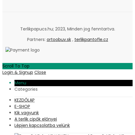
Terlikpapucs.hu; 2023, Minden jog fenntartva.
Partners:
ortoobuv.sk
,
terlikpantofle.cz
Scroll To Top
Login & Signup
Close
Menu
Categories
KEZDŐLAP
E-SHOP
Kik vagyunk
A terlik cipők előnyei
Lépjen kapcsolatba velünk