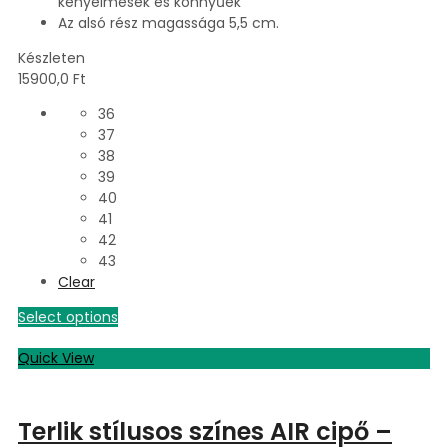
kényelmesek és könnyűek
Az alsó rész magassága 5,5 cm.
Készleten
15900,0
Ft
36
37
38
39
40
41
42
43
Clear
Select options
Quick View
Terlik stílusos színes AIR cipő –