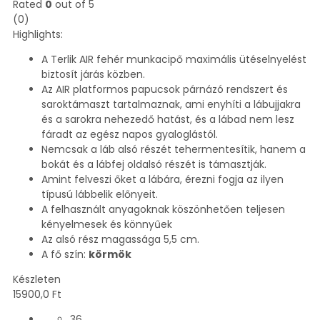
Rated
0
out of 5
(0)
Highlights:
A Terlik AIR fehér munkacipő maximális ütéselnyelést
biztosít járás közben.
Az AIR platformos papucsok párnázó rendszert és
saroktámaszt tartalmaznak, ami enyhíti a lábujjakra
és a sarokra nehezedő hatást, és a lábad nem lesz
fáradt az egész napos gyaloglástól.
Nemcsak a láb alsó részét tehermentesítik, hanem a
bokát és a lábfej oldalsó részét is támasztják.
Amint felveszi őket a lábára, érezni fogja az ilyen
típusú lábbelik előnyeit.
A felhasznált anyagoknak köszönhetően teljesen
kényelmesek és könnyűek
Az alsó rész magassága 5,5 cm.
A fő szín:
körmök
Készleten
15900,0
Ft
36