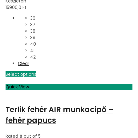
Készleten
15900,0
Ft
36
37
38
39
40
41
42
Clear
Select options
Quick View
Terlik fehér AIR munkacipő –
fehér papucs
Rated
0
out of 5