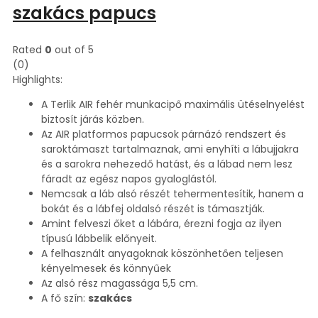
szakács papucs
Rated
0
out of 5
(0)
Highlights:
A Terlik AIR fehér munkacipő maximális ütéselnyelést
biztosít járás közben.
Az AIR platformos papucsok párnázó rendszert és
saroktámaszt tartalmaznak, ami enyhíti a lábujjakra
és a sarokra nehezedő hatást, és a lábad nem lesz
fáradt az egész napos gyaloglástól.
Nemcsak a láb alsó részét tehermentesítik, hanem a
bokát és a lábfej oldalsó részét is támasztják.
Amint felveszi őket a lábára, érezni fogja az ilyen
típusú lábbelik előnyeit.
A felhasznált anyagoknak köszönhetően teljesen
kényelmesek és könnyűek
Az alsó rész magassága 5,5 cm.
A fő szín:
szakács