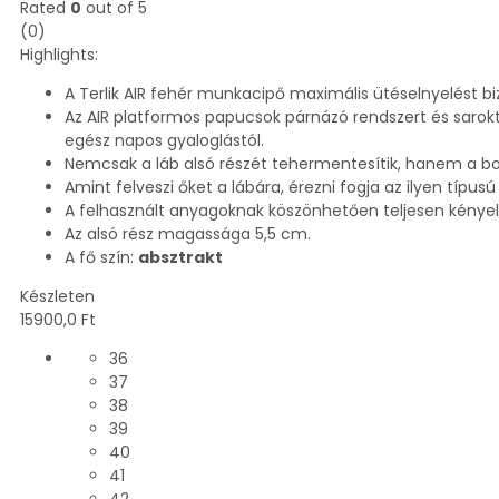
Rated
0
out of 5
(0)
Highlights:
A Terlik AIR fehér munkacipő maximális ütéselnyelést biz
Az AIR platformos papucsok párnázó rendszert és sarokt
egész napos gyaloglástól.
Nemcsak a láb alsó részét tehermentesítik, hanem a boká
Amint felveszi őket a lábára, érezni fogja az ilyen típusú 
A felhasznált anyagoknak köszönhetően teljesen kény
Az alsó rész magassága 5,5 cm.
A fő szín:
absztrakt
Készleten
15900,0
Ft
36
37
38
39
40
41
42