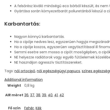
A felsőrész kiváló minőségű eco bőrből készült, és nem ta
Gyártása során környezetbarát poliuretánból készül a cip
Karbantartás:
Nagyon könnyű karbantartás.
Ha a cipője nedves lesz, egyszerűen hagyja megszárad
Ha a cipője koszos, egyszerűen vegytisztítással ill fino
Semmi esetre sem mossa a cipőt mosógépben, a cipő
NE helyezze radiátorok vagy egyéb fűtőelemek közelébe
NE használjon agresszív tisztítószereket.
Tags:
női ortocipő
,
női egészségügyi papucs
,
színes egészség
Additional information
Weight
0,8 kg
AIR méret
36
,
37
,
38
,
39
,
40
,
41
,
42
Fő szín
Fehér
,
Kék