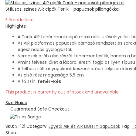
Stílusos, színes AIR cipők Terlik - papucsok pillangókkal
Előrendelésre
Highlights:
A Terlik AIR fehér munkacipő maximális ütéselnyelést biz
Az AIR platformos papucsok párnázó rendszert és sarokt
egész napos gyaloglástól.
Nemcsak a láb alsó részét tehermentesítik, hanem a boká
Amint felveszi őket a lábára, érezni fogja az ilyen típusú 
A felhasznált anyagoknak köszönhetően teljesen kény
Az alsó rész magassága 5,5 cm.
A fő szín:
fehér-kék
This product is currently out of stock and unavailable.
Size Guide
Guaranteed Safe Checkout
SKU:
ST121
Category:
Egyedi AIR és AIR LIGHTY papucsok
Tag:
T
Share: