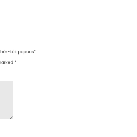
fehér-kék papucs”
 marked
*