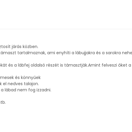
tosít járás közben.
ámaszt tartalmaznak, ami enyhíti a lábujjakra és a sarokra nehe
 és a lábfej oldalsó részét is támasztják.Amint felveszi őket a lá
elmesek és könnyűek
 el nedves talajon.
 a lábad nem fog izzadni.
tb.