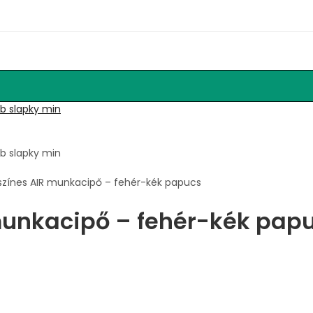
s színes AIR munkacipő – fehér-kék papucs
R munkacipő – fehér-kék pap