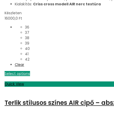
Kialakítás:
Criss cross modell AIR nerc textúra
Készleten
16000,0
Ft
36
37
38
39
40
41
42
Clear
Select options
Quick View
Terlik stílusos színes AIR cipő – a