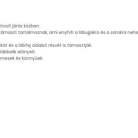
tosít járás közben.
ámaszt tartalmaznak, ami enyhíti a lábujjakra és a sarokra nehe
t és a lábfej oldalsó részét is támasztják.
lábbelik előnyeit.
elmesek és könnyűek