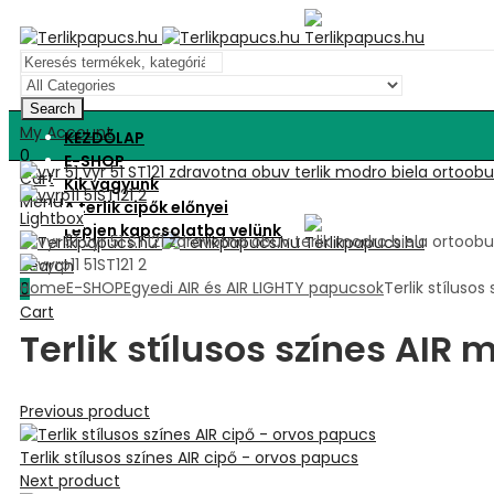
Search
My Account
KEZDŐLAP
0
E-SHOP
Cart
Kik vagyunk
Menu
A terlik cipők előnyei
Lightbox
Lépjen kapcsolatba velünk
Search
Home
E-SHOP
Egyedi AIR és AIR LIGHTY papucsok
Terlik stíluso
0
Cart
Terlik stílusos színes AI
Previous product
Terlik stílusos színes AIR cipő - orvos papucs
Next product