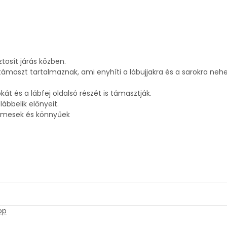
tosít járás közben.
ámaszt tartalmaznak, ami enyhíti a lábujjakra és a sarokra nehe
t és a lábfej oldalsó részét is támasztják.
lábbelik előnyeit.
elmesek és könnyűek
op