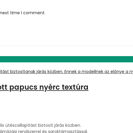
e next time I comment.
tott papucs nyérc textúra
s ütéscsillapítást biztosít járás közben.
párnázási rendszerrel és saroktámasztással.