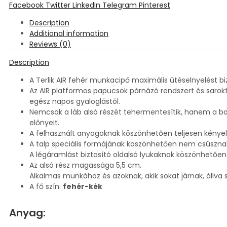
Facebook
Twitter
LinkedIn
Telegram
Pinterest
Description
Additional information
Reviews (0)
Description
A Terlik AIR fehér munkacipő maximális ütéselnyelést biz
Az AIR platformos papucsok párnázó rendszert és sarokt
egész napos gyaloglástól.
Nemcsak a láb alsó részét tehermentesítik, hanem a bokát
előnyeit.
A felhasznált anyagoknak köszönhetően teljesen kény
A talp speciális formájának köszönhetően nem csúsznak
A légáramlást biztosító oldalsó lyukaknak köszönhetően
Az alsó rész magassága 5,5 cm.
Alkalmas munkához és azoknak, akik sokat járnak, állva s
A fő szín:
fehér-kék
Anyag: