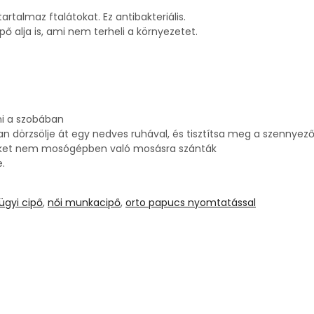
rtalmaz ftalátokat. Ez antibakteriális.
ő alja is, ami nem terheli a környezetet.
ni a szobában
man dörzsölje át egy nedves ruhával, és tisztítsa meg a szennyez
ket nem mosógépben való mosásra szánták
.
ügyi cipő
,
női munkacipő
,
orto papucs nyomtatással