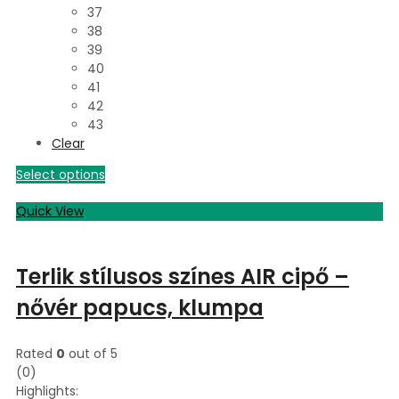
37
38
39
40
41
42
43
Clear
Select options
Quick View
Terlik stílusos színes AIR cipő –
nővér papucs, klumpa
Rated
0
out of 5
(0)
Highlights: