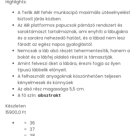
Highlights:
A Terlik AIR fehér munkacipő maximális ütéselnyelést
biztosít járás közben.
Az AIR platformos papucsok párnázó rendszert és
saroktámaszt tartalmaznak, ami enyhíti a lábujjakra
és a sarokra nehezedő hatást, és a lábad nem lesz
fáradt az egész napos gyaloglástól.
Nemcsak a láb alsó részét tehermentesítik, hanem a
bokát és a lábfej oldalsó részét is támasztják.
Amint felveszi őket a lábára, érezni fogja az ilyen
típusú lábbelik előnyeit.
A felhasznált anyagoknak köszönhetően teljesen
kényelmesek és könnyűek
Az alsó rész magassága 5,5 cm.
A fő szín:
absztrakt
Készleten
15900,0
Ft
36
37
38