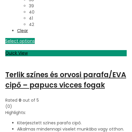
39
40
41
42
Clear
Select options
Quick View
Terlik színes és orvosi parafa/EVA
cipő – papucs vicces fogak
Rated
0
out of 5
(0)
Highlights:
Kiterjesztett színes parafa cipő.
Alkalmas mindennapi viselet munkába vagy otthon.