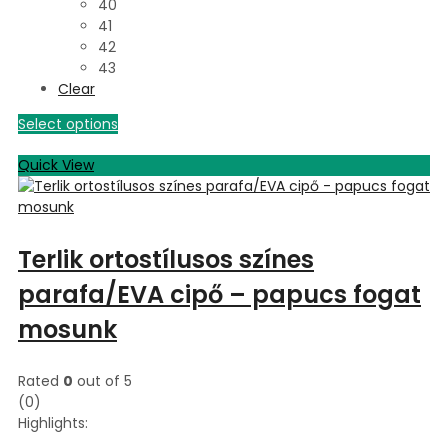
40
41
42
43
Clear
Select options
Quick View
Terlik ortostílusos színes
parafa/EVA cipő – papucs fogat
mosunk
Rated
0
out of 5
(0)
Highlights: