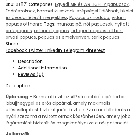
SKU:
ST1171
Categories:
Egyedi AIR és AIR LIGHTY papucsok
,
Fodrászoknak, kozmetikusoknak, szépségstúdióknak
,
Iskolai
és óvodai létesítményekhez
,
Papucs az irodába
,
Vidám
papucs otthonra
Tags:
munkacipő
,
női papucsok
,
nyitott
orrú papucs
,
ortopéd papucs
,
ortopéd papucs otthon
,
orvosi papucs
,
papucs az emelvényen
,
terlik papucs
Share:
Facebook
Twitter
LinkedIn
Telegram
Pinterest
Description
Additional information
Reviews (0)
Description
Újdonság
– Bemutatkozik az AIR strapabíró cipő tartós
lábujjhegygel és erős cipzárral, amely maximális
ütéscsillapítást biztosít járás közben. Ez a modell ideális a
nyári szezonra a nyitott orrnak köszönhetően, amely jobb
légáramlást biztosít és megakadályozza a női potenciát.
Jellemzők
: