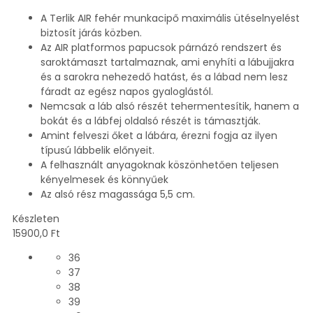
A Terlik AIR fehér munkacipő maximális ütéselnyelést
biztosít járás közben.
Az AIR platformos papucsok párnázó rendszert és
saroktámaszt tartalmaznak, ami enyhíti a lábujjakra
és a sarokra nehezedő hatást, és a lábad nem lesz
fáradt az egész napos gyaloglástól.
Nemcsak a láb alsó részét tehermentesítik, hanem a
bokát és a lábfej oldalsó részét is támasztják.
Amint felveszi őket a lábára, érezni fogja az ilyen
típusú lábbelik előnyeit.
A felhasznált anyagoknak köszönhetően teljesen
kényelmesek és könnyűek
Az alsó rész magassága 5,5 cm.
Készleten
15900,0
Ft
36
37
38
39