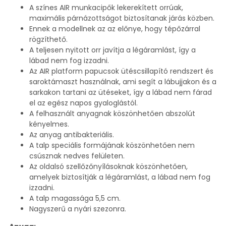
A színes AIR munkacipők lekerekített orrúak,
maximális párnázottságot biztosítanak járás közben.
Ennek a modellnek az az előnye, hogy tépőzárral
rögzíthető.
A teljesen nyitott orr javítja a légáramlást, így a
lábad nem fog izzadni.
Az AIR platform papucsok ütéscsillapító rendszert és
saroktámaszt használnak, ami segít a lábujjakon és a
sarkakon tartani az ütéseket, így a lábad nem fárad
el az egész napos gyaloglástól.
A felhasznált anyagnak köszönhetően abszolút
kényelmes.
Az anyag antibakteriális.
A talp speciális formájának köszönhetően nem
csúsznak nedves felületen.
Az oldalsó szellőzőnyílásoknak köszönhetően,
amelyek biztosítják a légáramlást, a lábad nem fog
izzadni.
A talp magassága 5,5 cm.
Nagyszerű a nyári szezonra.