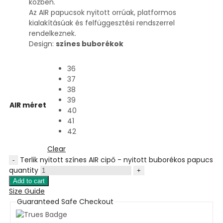
közben.
Az AIR papucsok nyitott orrúak, platformos
kialakításúak és felfüggesztési rendszerrel
rendelkeznek.
Design:
színes buborékok
36
37
38
39
AIR méret
40
41
42
Clear
Terlik nyitott színes AIR cipő - nyitott buborékos papucs
quantity
Add to cart
Size Guide
Guaranteed Safe Checkout