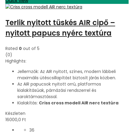
Quick View
Terlik nyitott tüskés AIR cipő –
nyitott papucs nyérc textúra
Rated
0
out of 5
(0)
Highlights:
Jellemzők: Az AIR nyitott, színes, modern lábbeli
maximális ütéscsillapítást biztosít járás közben.
Az AIR papucsok nyitott orrú, platformos
kialakításúak, párnázási rendszerrel és
saroktámasztással.
Kialakítás:
Criss cross modell AIR nerc textúra
Készleten
16000,0
Ft
36