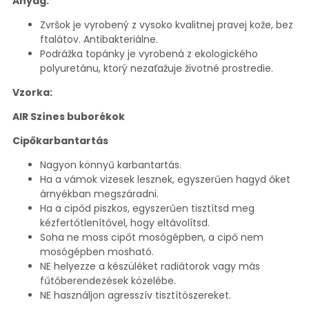
Anyag:
Zvršok je vyrobený z vysoko kvalitnej pravej kože, bez
ftalátov. Antibakteriálne.
Podrážka topánky je vyrobená z ekologického
polyuretánu, ktorý nezaťažuje životné prostredie.
Vzorka:
AIR Színes buborékok
Cipőkarbantartás
Nagyon könnyű karbantartás.
Ha a vámok vizesek lesznek, egyszerűen hagyd őket
árnyékban megszáradni.
Ha a cipőd piszkos, egyszerűen tisztítsd meg
kézfertőtlenítővel, hogy eltávolítsd.
Soha ne moss cipőt mosógépben, a cipő nem
mosógépben mosható.
NE helyezze a készüléket radiátorok vagy más
fűtőberendezések közelébe.
NE használjon agresszív tisztítószereket.