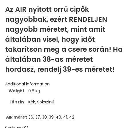
Az AIR nyitott orrú cipők
nagyobbak, ezért RENDELJEN
nagyobb méretet, mint amit
általában visel, hogy időt
takarítson meg a csere során! Ha
általában 38-as méretet
hordasz, rendelj 39-es méretet!
Additional information
Weight
0,8 kg
Fő szín
Kék
,
Sokszínű
AIR méret
36
,
37
,
38
,
39
,
40
,
41
,
42
Reviews (0)