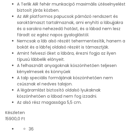
A Terlik AIR fehér munkacipő maximális ütéselnyelést
biztosít járás közben.
Az AIR platformos papucsok párnázó rendszert és
saroktámaszt tartalmaznak, ami enyhíti a lábujjakra
és a sarokra nehezedő hatást, és a lábad nem lesz
fáradt az egész napos gyaloglástól.
Nemcsak a láb alsó részét tehermentesítik, hanem a
bokát és a lábfej oldalsó részét is támasztják.
Amint felveszi őket a lábára, érezni fogja az ilyen
típusú lábbelik előnyeit.
A felhasznált anyagoknak köszönhetően teljesen
kényelmesek és könnyűek
A talp speciális formájának köszönhetően nem
csúsznak el nedves talajon.
A légáramlást biztosító oldalsó lyukaknak
köszönhetően a lábad nem fog izzadni.
Az alsó rész magassága 5,5 cm.
Készleten
15900,0
Ft
36