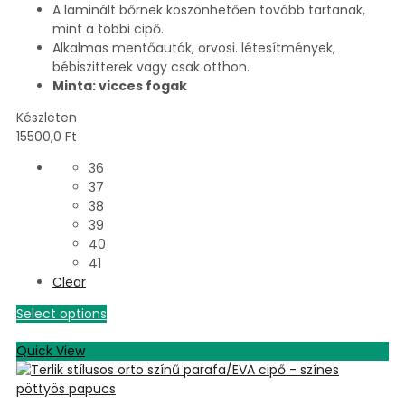
A laminált bőrnek köszönhetően tovább tartanak,
mint a többi cipő.
Alkalmas mentőautók, orvosi. létesítmények,
bébiszitterek vagy csak otthon.
Minta: vicces fogak
Készleten
15500,0
Ft
36
37
38
39
40
41
Clear
Select options
Quick View