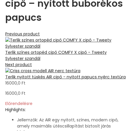
cipő – nyitott buborékos
papucs
Previous product
Terlik színes ortopéd cipő COMFY X cipő - Tweety
Sylvester szandál
Next product
Terlik nyitott tüskés AIR cipő - nyitott papucs nyérc textúra
16000,0
Ft
16000,0
Ft
Előrendelésre
Highlights:
Jellemzők: Az AIR egy nyitott, színes, modern cipő,
amely maximális ütéscsillapítást biztosít járás