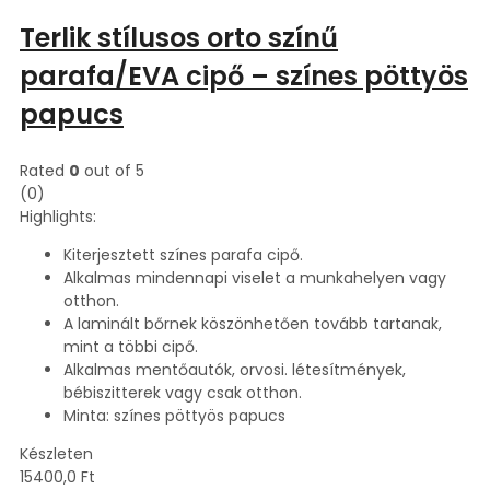
Terlik stílusos orto színű
parafa/EVA cipő – színes pöttyös
papucs
Rated
0
out of 5
(0)
Highlights:
Kiterjesztett színes parafa cipő.
Alkalmas mindennapi viselet a munkahelyen vagy
otthon.
A laminált bőrnek köszönhetően tovább tartanak,
mint a többi cipő.
Alkalmas mentőautók, orvosi. létesítmények,
bébiszitterek vagy csak otthon.
Minta: színes pöttyös papucs
Készleten
15400,0
Ft