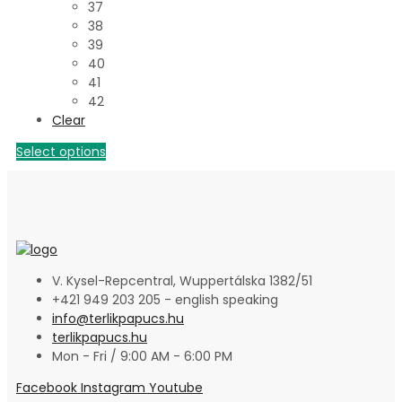
37
38
39
40
41
42
Clear
Select options
V. Kysel-Repcentral, Wuppertálska 1382/51
+421 949 203 205 - english speaking
info@terlikpapucs.hu
terlikpapucs.hu
Mon - Fri / 9:00 AM - 6:00 PM
Facebook
Instagram
Youtube