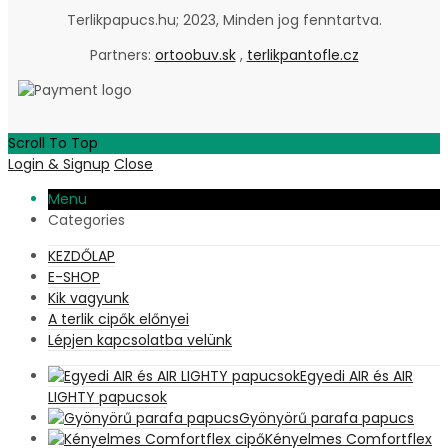
Terlikpapucs.hu; 2023, Minden jog fenntartva.
Partners:
ortoobuv.sk
,
terlikpantofle.cz
Scroll To Top
Login & Signup
Close
Menu
Categories
KEZDŐLAP
E-SHOP
Kik vagyunk
A terlik cipők előnyei
Lépjen kapcsolatba velünk
Egyedi AIR és AIR
LIGHTY papucsok
Gyönyörű parafa papucs
Kényelmes Comfortflex