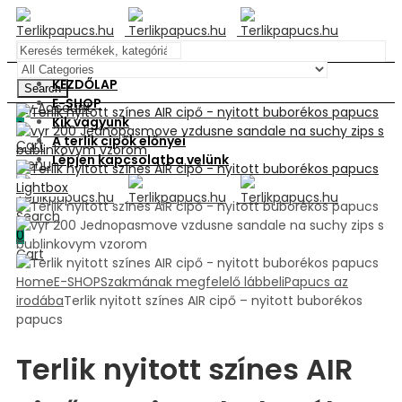
KEZDŐLAP
Search
E-SHOP
My Account
Kik vagyunk
0
A terlik cipők előnyei
Cart
Lépjen kapcsolatba velünk
Menu
Lightbox
Search
0
Cart
Home
E-SHOP
Szakmának megfelelő lábbeli
Papucs az
irodába
Terlik nyitott színes AIR cipő – nyitott buborékos
papucs
Terlik nyitott színes AIR