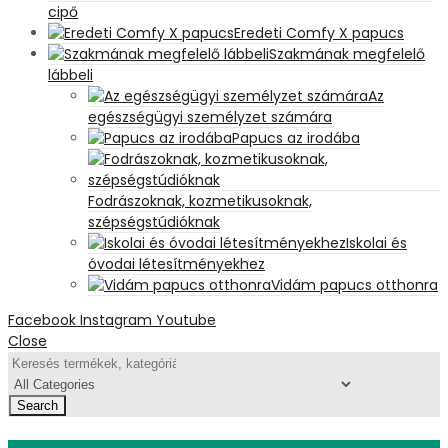
cipő
Eredeti Comfy X papucs
Szakmának megfelelő
lábbeli
Az
egészségügyi személyzet számára
Papucs az irodába
Fodrászoknak, kozmetikusoknak,
szépségstúdióknak
Iskolai és
óvodai létesítményekhez
Vidám papucs otthonra
Facebook
Instagram
Youtube
Close
Search