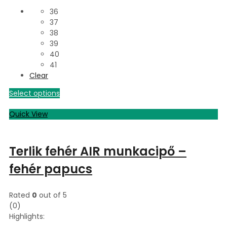
36
37
38
39
40
41
Clear
Select options
Quick View
Terlik fehér AIR munkacipő –
fehér papucs
Rated
0
out of 5
(0)
Highlights: