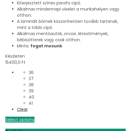
Kiterjesztett színes parafa cipő.
Alkalmas mindennapi viselet a munkahelyen vagy
otthon.
A laminált bőrnek köszönhetően tovább tartanak,
mint a többi cipő.
Alkalmas mentőautók, orvosi. létesítmények,
bébiszitterek vagy csak otthon.
Minta:
fogat mosunk
Készleten
15400,0
Ft
36
37
38
39
40
41
Clear
Select options