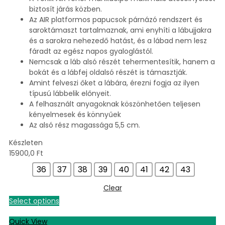
biztosít járás közben.
Az AIR platformos papucsok párnázó rendszert és
saroktámaszt tartalmaznak, ami enyhíti a lábujjakra
és a sarokra nehezedő hatást, és a lábad nem lesz
fáradt az egész napos gyaloglástól.
Nemcsak a láb alsó részét tehermentesítik, hanem a
bokát és a lábfej oldalsó részét is támasztják.
Amint felveszi őket a lábára, érezni fogja az ilyen
típusú lábbelik előnyeit.
A felhasznált anyagoknak köszönhetően teljesen
kényelmesek és könnyűek
Az alsó rész magassága 5,5 cm.
Készleten
15900,0
Ft
36
37
38
39
40
41
42
43
Clear
Select options
Quick View