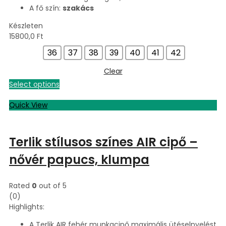
A fő szín:
szakács
Készleten
15800,0
Ft
36
37
38
39
40
41
42
Clear
Select options
Quick View
Terlik stílusos színes AIR cipő –
nővér papucs, klumpa
Rated
0
out of 5
(0)
Highlights:
A Terlik AIR fehér munkacipő maximális ütéselnyelést