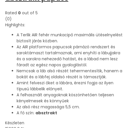
Rated
0
out of 5
(0)
Highlights:
A Terlik AIR fehér munkacipő maximális ütéselnyelést
biztosít járás közben.
Az AIR platformos papucsok párnázó rendszert és
saroktámaszt tartalmaznak, ami enyhíti a lábujjakra
és a sarokra nehezedő hatást, és a lábad nem lesz
fáradt az egész napos gyaloglástól.
Nemcsak a láb alsó részét tehermentesítik, hanem a
bokát és a lábfej oldalsó részét is támasztják.
Amint felveszi őket a lábára, érezni fogja az ilyen
típusú lábbelik előnyeit.
A felhasznált anyagoknak köszönhetően teljesen
kényelmesek és könnyűek
Az alsó rész magassága 5,5 cm.
A fő szín:
absztrakt
Készleten