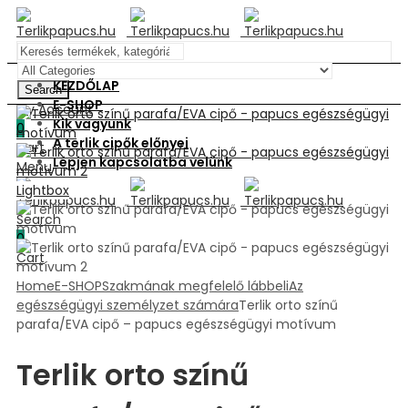
KEZDŐLAP
Search
E-SHOP
My Account
Kik vagyunk
0
A terlik cipők előnyei
Cart
Lépjen kapcsolatba velünk
Menu
Lightbox
Search
0
Cart
Home
E-SHOP
Szakmának megfelelő lábbeli
Az
egészségügyi személyzet számára
Terlik orto színű
parafa/EVA cipő – papucs egészségügyi motívum
Terlik orto színű