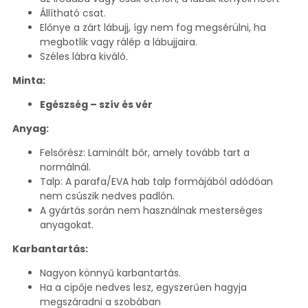
Állítható csat.
Előnye a zárt lábujj, így nem fog megsérülni, ha
megbotlik vagy rálép a lábujjaira.
Széles lábra kiváló.
Minta:
Egészség – szív és vér
Anyag:
Felsőrész: Laminált bőr, amely tovább tart a
normálnál.
Talp: A parafa/EVA hab talp formájából adódóan
nem csúszik nedves padlón.
A gyártás során nem használnak mesterséges
anyagokat.
Karbantartás:
Nagyon könnyű karbantartás.
Ha a cipője nedves lesz, egyszerűen hagyja
megszáradni a szobában