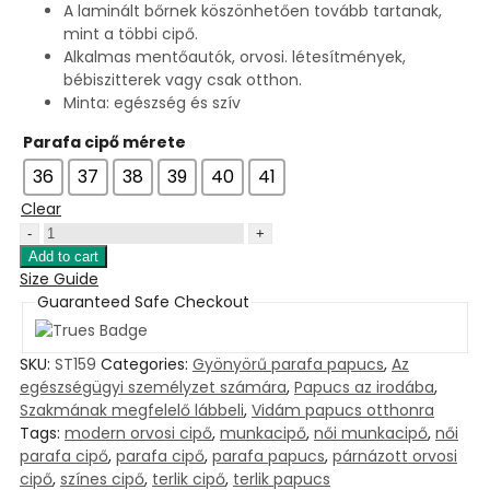
A laminált bőrnek köszönhetően tovább tartanak,
mint a többi cipő.
Alkalmas mentőautók, orvosi. létesítmények,
bébiszitterek vagy csak otthon.
Minta: egészség és szív
Parafa cipő mérete
36
37
38
39
40
41
Clear
Terlik
orto
Add to cart
színű
Size Guide
parafa/EVA
Guaranteed Safe Checkout
cipő
-
SKU:
ST159
Categories:
Gyönyörű parafa papucs
,
Az
papucs
egészségügyi személyzet számára
,
Papucs az irodába
,
egészségügyi
Szakmának megfelelő lábbeli
,
Vidám papucs otthonra
motívum
Tags:
modern orvosi cipő
,
munkacipő
,
női munkacipő
,
női
quantity
parafa cipő
,
parafa cipő
,
parafa papucs
,
párnázott orvosi
cipő
,
színes cipő
,
terlik cipő
,
terlik papucs