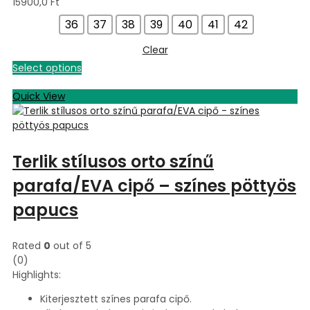
15900,0
Ft
36
37
38
39
40
41
42
Clear
Select options
Quick View
Terlik stílusos orto színű
parafa/EVA cipő – színes pöttyös
papucs
Rated
0
out of 5
(0)
Highlights:
Kiterjesztett színes parafa cipő.