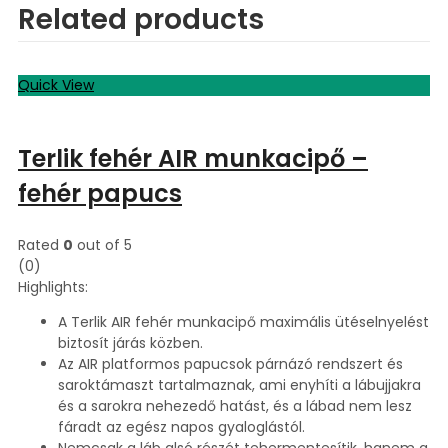
Related products
Quick View
Terlik fehér AIR munkacipő –
fehér papucs
Rated
0
out of 5
(0)
Highlights:
A Terlik AIR fehér munkacipő maximális ütéselnyelést
biztosít járás közben.
Az AIR platformos papucsok párnázó rendszert és
saroktámaszt tartalmaznak, ami enyhíti a lábujjakra
és a sarokra nehezedő hatást, és a lábad nem lesz
fáradt az egész napos gyaloglástól.