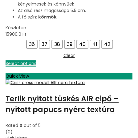
kényelmesek és könnyűek
Az alsó rész magassága 5,5 cm.
A fő szín:
körmök
Készleten
15900,0
Ft
36
37
38
39
40
41
42
Clear
Select options
Quick View
Terlik nyitott tüskés AIR cipő –
nyitott papucs nyérc textúra
Rated
0
out of 5
(0)