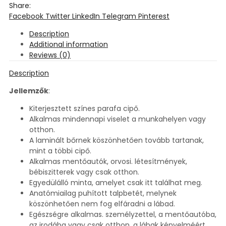
Share:
Facebook
Twitter
LinkedIn
Telegram
Pinterest
Description
Additional information
Reviews (0)
Description
Jellemzők
:
Kiterjesztett színes parafa cipő.
Alkalmas mindennapi viselet a munkahelyen vagy
otthon.
A laminált bőrnek köszönhetően tovább tartanak,
mint a többi cipő.
Alkalmas mentőautók, orvosi. létesítmények,
bébiszitterek vagy csak otthon.
Egyedülálló minta, amelyet csak itt találhat meg.
Anatómiailag puhított talpbetét, melynek
köszönhetően nem fog elfáradni a lábad.
Egészségre alkalmas. személyzettel, a mentőautóba,
az irodába vagy csak otthon, a lábak kényelméért