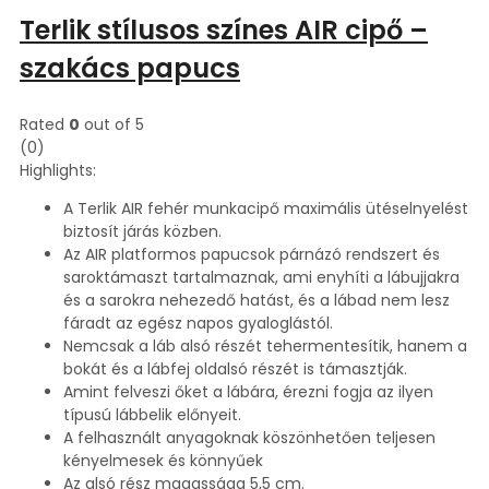
Terlik stílusos színes AIR cipő –
szakács papucs
Rated
0
out of 5
(0)
Highlights:
A Terlik AIR fehér munkacipő maximális ütéselnyelést
biztosít járás közben.
Az AIR platformos papucsok párnázó rendszert és
saroktámaszt tartalmaznak, ami enyhíti a lábujjakra
és a sarokra nehezedő hatást, és a lábad nem lesz
fáradt az egész napos gyaloglástól.
Nemcsak a láb alsó részét tehermentesítik, hanem a
bokát és a lábfej oldalsó részét is támasztják.
Amint felveszi őket a lábára, érezni fogja az ilyen
típusú lábbelik előnyeit.
A felhasznált anyagoknak köszönhetően teljesen
kényelmesek és könnyűek
Az alsó rész magassága 5,5 cm.