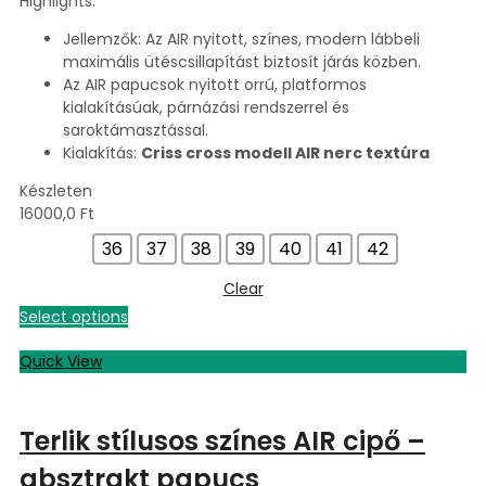
Highlights:
Jellemzők: Az AIR nyitott, színes, modern lábbeli
maximális ütéscsillapítást biztosít járás közben.
Az AIR papucsok nyitott orrú, platformos
kialakításúak, párnázási rendszerrel és
saroktámasztással.
Kialakítás:
Criss cross modell AIR nerc textúra
Készleten
16000,0
Ft
36
37
38
39
40
41
42
Clear
Select options
Quick View
Terlik stílusos színes AIR cipő –
absztrakt papucs