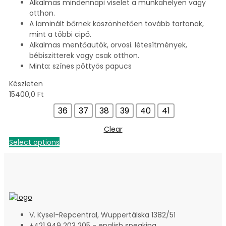
Alkalmas mindennapi viselet a munkahelyen vagy
otthon.
A laminált bőrnek köszönhetően tovább tartanak,
mint a többi cipő.
Alkalmas mentőautók, orvosi. létesítmények,
bébiszitterek vagy csak otthon.
Minta: színes pöttyös papucs
Készleten
15400,0
Ft
36
37
38
39
40
41
Clear
Select options
V. Kysel-Repcentral, Wuppertálska 1382/51
+421 949 203 205 - english speaking