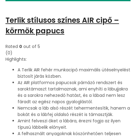
Terlik stílusos színes AIR cipő –
körmök papucs
Rated
0
out of 5
(0)
Highlights:
A Terlik AIR fehér munkacipő maximális ütéselnyelést
biztosít járás közben.
Az AIR platformos papucsok párnázó rendszert és
saroktámaszt tartalmaznak, ami enyhíti a lábujjakra
és a sarokra nehezedő hatást, és a lábad nem lesz
fáradt az egész napos gyaloglástól.
Nemcsak a láb alsó részét tehermentesítik, hanem a
bokát és a lábfej oldalsó részét is támasztják.
Amint felveszi őket a lábára, érezni fogja az ilyen
típusú lábbelik előnyeit.
A felhasznált anyagoknak köszönhetően teljesen