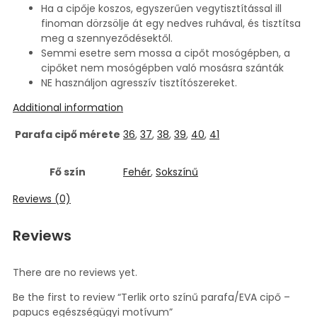
Ha a cipője koszos, egyszerűen vegytisztítással ill
finoman dörzsölje át egy nedves ruhával, és tisztítsa
meg a szennyeződésektől.
Semmi esetre sem mossa a cipőt mosógépben, a
cipőket nem mosógépben való mosásra szánták
NE használjon agresszív tisztítószereket.
Additional information
Parafa cipő mérete
36
,
37
,
38
,
39
,
40
,
41
Fő szín
Fehér
,
Sokszínű
Reviews (0)
Reviews
There are no reviews yet.
Be the first to review “Terlik orto színű parafa/EVA cipő –
papucs egészségügyi motívum”