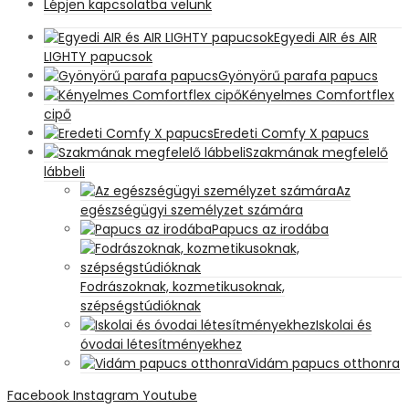
Lépjen kapcsolatba velünk
Egyedi AIR és AIR
LIGHTY papucsok
Gyönyörű parafa papucs
Kényelmes Comfortflex
cipő
Eredeti Comfy X papucs
Szakmának megfelelő
lábbeli
Az
egészségügyi személyzet számára
Papucs az irodába
Fodrászoknak, kozmetikusoknak,
szépségstúdióknak
Iskolai és
óvodai létesítményekhez
Vidám papucs otthonra
Facebook
Instagram
Youtube