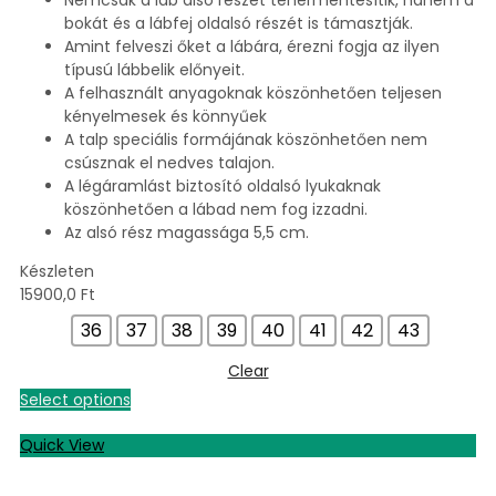
Nemcsak a láb alsó részét tehermentesítik, hanem a
bokát és a lábfej oldalsó részét is támasztják.
Amint felveszi őket a lábára, érezni fogja az ilyen
típusú lábbelik előnyeit.
A felhasznált anyagoknak köszönhetően teljesen
kényelmesek és könnyűek
A talp speciális formájának köszönhetően nem
csúsznak el nedves talajon.
A légáramlást biztosító oldalsó lyukaknak
köszönhetően a lábad nem fog izzadni.
Az alsó rész magassága 5,5 cm.
Készleten
15900,0
Ft
36
37
38
39
40
41
42
43
Clear
Select options
Quick View