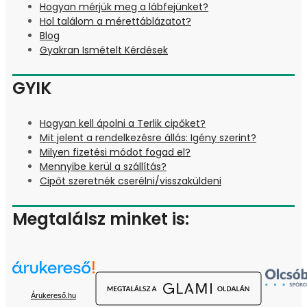
Hogyan mérjük meg a lábfejünket?
Hol találom a mérettáblázatot?
Blog
Gyakran Ismételt Kérdések
GYIK
Hogyan kell ápolni a Terlik cipőket?
Mit jelent a rendelkezésre állás: Igény szerint?
Milyen fizetési módot fogad el?
Mennyibe kerül a szállítás?
Cipőt szeretnék cserélni/visszaküldeni
Megtalálsz minket is:
Árukereső.hu