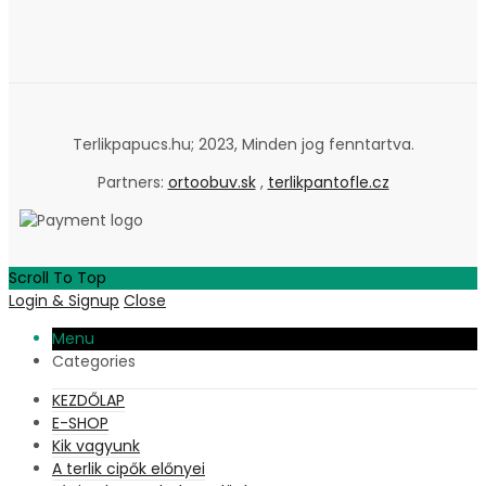
Terlikpapucs.hu; 2023, Minden jog fenntartva.
Partners:
ortoobuv.sk
,
terlikpantofle.cz
Scroll To Top
Login & Signup
Close
Menu
Categories
KEZDŐLAP
E-SHOP
Kik vagyunk
A terlik cipők előnyei