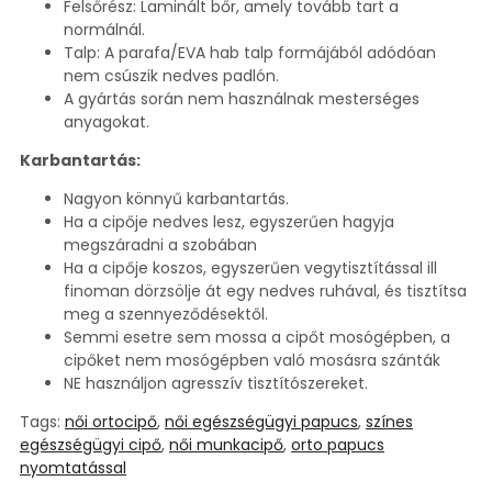
Felsőrész: Laminált bőr, amely tovább tart a
normálnál.
Talp: A parafa/EVA hab talp formájából adódóan
nem csúszik nedves padlón.
A gyártás során nem használnak mesterséges
anyagokat.
Karbantartás:
Nagyon könnyű karbantartás.
Ha a cipője nedves lesz, egyszerűen hagyja
megszáradni a szobában
Ha a cipője koszos, egyszerűen vegytisztítással ill
finoman dörzsölje át egy nedves ruhával, és tisztítsa
meg a szennyeződésektől.
Semmi esetre sem mossa a cipőt mosógépben, a
cipőket nem mosógépben való mosásra szánták
NE használjon agresszív tisztítószereket.
Tags:
női ortocipő
,
női egészségügyi papucs
,
színes
egészségügyi cipő
,
női munkacipő
,
orto papucs
nyomtatással