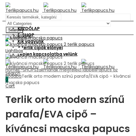
KEZDŐLAP
Search
E-SHOP
My Account
Kik vagyunk
0
A terlik cipők előnyei
Cart
Lightbox
Lépjen kapcsolatba velünk
Menu
Home
E-SHOP
Szakmának megfelelő lábbeli
Papucs az
Search
irodába
Terlik orto modern színű parafa/EVA cipő – kíváncsi
0
macska papucs
>
Cart
Terlik orto modern színű
parafa/EVA cipő –
kíváncsi macska papucs