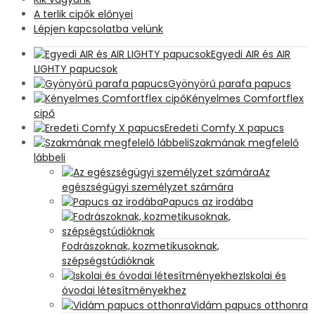
A terlik cipők előnyei
Lépjen kapcsolatba velünk
Egyedi AIR és AIR
LIGHTY papucsok
Gyönyörű parafa papucs
Kényelmes Comfortflex
cipő
Eredeti Comfy X papucs
Szakmának megfelelő
lábbeli
Az
egészségügyi személyzet számára
Papucs az irodába
Fodrászoknak, kozmetikusoknak,
szépségstúdióknak
Iskolai és
óvodai létesítményekhez
Vidám papucs otthonra