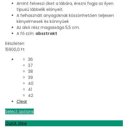
Amint felveszi őket a lábára, érezni fogja az ilyen
típusú lábbelik előnyeit.
A felhasznált anyagoknak köszönhetően teljesen
kényelmesek és könnyűek
Az alsó rész magassága 5,5 cm.
A fő szín:
absztrakt
Készleten
15900,0
Ft
36
37
38
39
40
41
42
Clear
Select options
Quick View