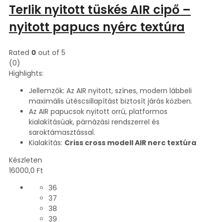
Terlik nyitott tüskés AIR cipő –
nyitott papucs nyérc textúra
Rated
0
out of 5
(0)
Highlights:
Jellemzők: Az AIR nyitott, színes, modern lábbeli
maximális ütéscsillapítást biztosít járás közben.
Az AIR papucsok nyitott orrú, platformos
kialakításúak, párnázási rendszerrel és
saroktámasztással.
Kialakítás:
Criss cross modell AIR nerc textúra
Készleten
16000,0
Ft
36
37
38
39