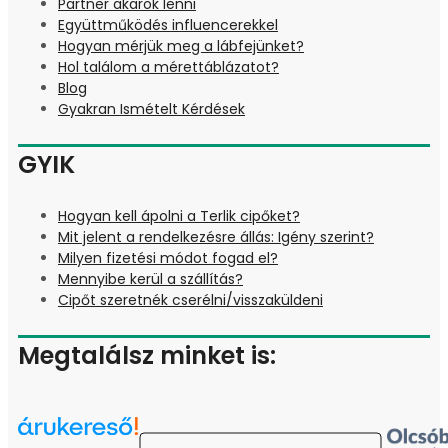
Partner akarok lenni
Együttműködés influencerekkel
Hogyan mérjük meg a lábfejünket?
Hol találom a mérettáblázatot?
Blog
Gyakran Ismételt Kérdések
GYIK
Hogyan kell ápolni a Terlik cipőket?
Mit jelent a rendelkezésre állás: Igény szerint?
Milyen fizetési módot fogad el?
Mennyibe kerül a szállítás?
Cipőt szeretnék cserélni/visszaküldeni
Megtalálsz minket is: