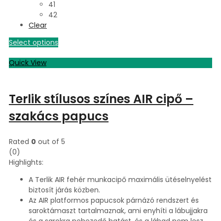
41
42
Clear
Select options
Quick View
Terlik stílusos színes AIR cipő –
szakács papucs
Rated
0
out of 5
(0)
Highlights:
A Terlik AIR fehér munkacipő maximális ütéselnyelést
biztosít járás közben.
Az AIR platformos papucsok párnázó rendszert és
saroktámaszt tartalmaznak, ami enyhíti a lábujjakra