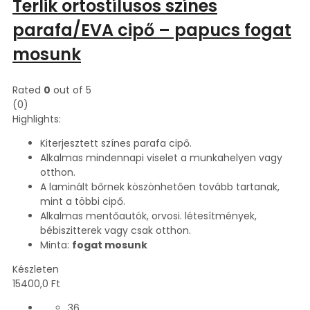
Terlik ortostílusos színes
parafa/EVA cipő – papucs fogat
mosunk
Rated
0
out of 5
(0)
Highlights:
Kiterjesztett színes parafa cipő.
Alkalmas mindennapi viselet a munkahelyen vagy
otthon.
A laminált bőrnek köszönhetően tovább tartanak,
mint a többi cipő.
Alkalmas mentőautók, orvosi. létesítmények,
bébiszitterek vagy csak otthon.
Minta:
fogat mosunk
Készleten
15400,0
Ft
36