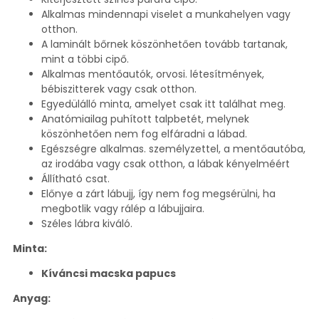
Alkalmas mindennapi viselet a munkahelyen vagy
otthon.
A laminált bőrnek köszönhetően tovább tartanak,
mint a többi cipő.
Alkalmas mentőautók, orvosi. létesítmények,
bébiszitterek vagy csak otthon.
Egyedülálló minta, amelyet csak itt találhat meg.
Anatómiailag puhított talpbetét, melynek
köszönhetően nem fog elfáradni a lábad.
Egészségre alkalmas. személyzettel, a mentőautóba,
az irodába vagy csak otthon, a lábak kényelméért
Állítható csat.
Előnye a zárt lábujj, így nem fog megsérülni, ha
megbotlik vagy rálép a lábujjaira.
Széles lábra kiváló.
Minta:
Kíváncsi macska papucs
Anyag: