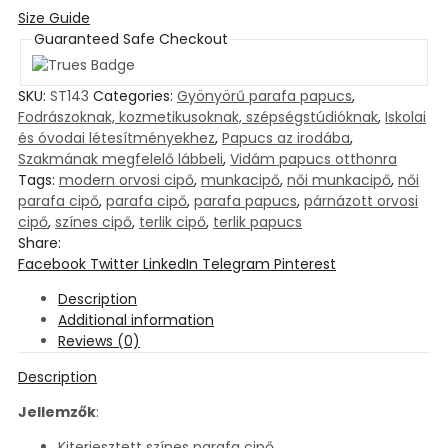
Size Guide
Guaranteed Safe Checkout
SKU:
ST143
Categories:
Gyönyörű parafa papucs
,
Fodrászoknak, kozmetikusoknak, szépségstúdióknak
,
Iskolai
és óvodai létesítményekhez
,
Papucs az irodába
,
Szakmának megfelelő lábbeli
,
Vidám papucs otthonra
Tags:
modern orvosi cipő
,
munkacipő
,
női munkacipő
,
női
parafa cipő
,
parafa cipő
,
parafa papucs
,
párnázott orvosi
cipő
,
színes cipő
,
terlik cipő
,
terlik papucs
Share:
Facebook
Twitter
LinkedIn
Telegram
Pinterest
Description
Additional information
Reviews (0)
Description
Jellemzők
:
Kiterjesztett színes parafa cipő.