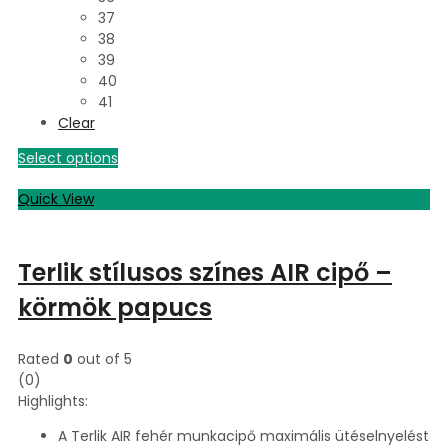
37
38
39
40
41
Clear
Select options
Quick View
Terlik stílusos színes AIR cipő –
körmök papucs
Rated
0
out of 5
(0)
Highlights:
A Terlik AIR fehér munkacipő maximális ütéselnyelést