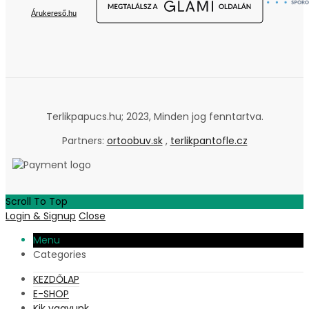
Árukereső.hu
Terlikpapucs.hu; 2023, Minden jog fenntartva.
Partners:
ortoobuv.sk
,
terlikpantofle.cz
Scroll To Top
Login & Signup
Close
Menu
Categories
KEZDŐLAP
E-SHOP
Kik vagyunk