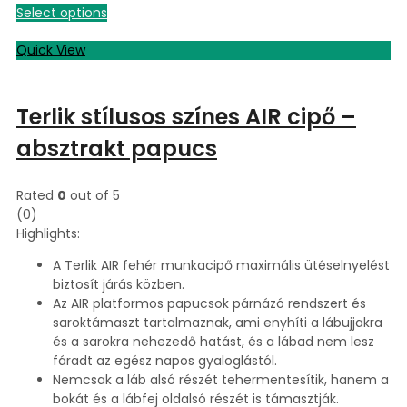
Select options
Quick View
Terlik stílusos színes AIR cipő –
absztrakt papucs
Rated
0
out of 5
(0)
Highlights:
A Terlik AIR fehér munkacipő maximális ütéselnyelést
biztosít járás közben.
Az AIR platformos papucsok párnázó rendszert és
saroktámaszt tartalmaznak, ami enyhíti a lábujjakra
és a sarokra nehezedő hatást, és a lábad nem lesz
fáradt az egész napos gyaloglástól.
Nemcsak a láb alsó részét tehermentesítik, hanem a
bokát és a lábfej oldalsó részét is támasztják.