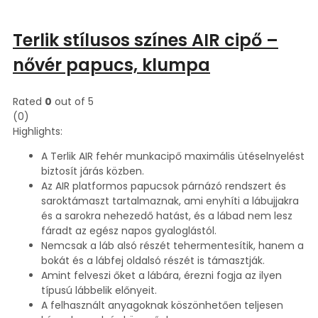
Terlik stílusos színes AIR cipő –
nővér papucs, klumpa
Rated
0
out of 5
(0)
Highlights:
A Terlik AIR fehér munkacipő maximális ütéselnyelést
biztosít járás közben.
Az AIR platformos papucsok párnázó rendszert és
saroktámaszt tartalmaznak, ami enyhíti a lábujjakra
és a sarokra nehezedő hatást, és a lábad nem lesz
fáradt az egész napos gyaloglástól.
Nemcsak a láb alsó részét tehermentesítik, hanem a
bokát és a lábfej oldalsó részét is támasztják.
Amint felveszi őket a lábára, érezni fogja az ilyen
típusú lábbelik előnyeit.
A felhasznált anyagoknak köszönhetően teljesen