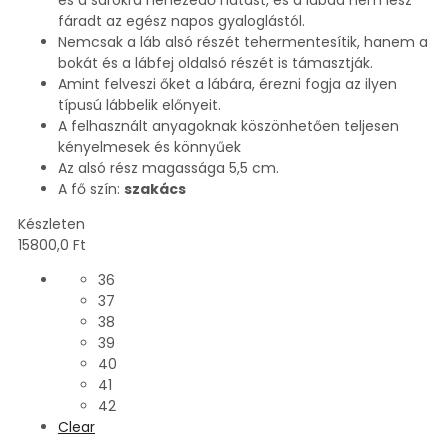
és a sarokra nehezedő hatást, és a lábad nem lesz
fáradt az egész napos gyaloglástól.
Nemcsak a láb alsó részét tehermentesítik, hanem a
bokát és a lábfej oldalsó részét is támasztják.
Amint felveszi őket a lábára, érezni fogja az ilyen
típusú lábbelik előnyeit.
A felhasznált anyagoknak köszönhetően teljesen
kényelmesek és könnyűek
Az alsó rész magassága 5,5 cm.
A fő szín:
szakács
Készleten
15800,0
Ft
36
37
38
39
40
41
42
Clear