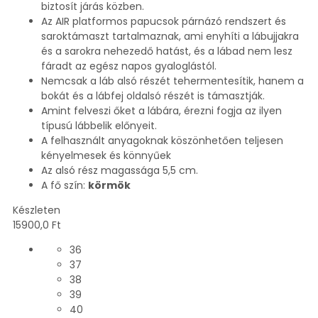
biztosít járás közben.
Az AIR platformos papucsok párnázó rendszert és
saroktámaszt tartalmaznak, ami enyhíti a lábujjakra
és a sarokra nehezedő hatást, és a lábad nem lesz
fáradt az egész napos gyaloglástól.
Nemcsak a láb alsó részét tehermentesítik, hanem a
bokát és a lábfej oldalsó részét is támasztják.
Amint felveszi őket a lábára, érezni fogja az ilyen
típusú lábbelik előnyeit.
A felhasznált anyagoknak köszönhetően teljesen
kényelmesek és könnyűek
Az alsó rész magassága 5,5 cm.
A fő szín:
körmök
Készleten
15900,0
Ft
36
37
38
39
40