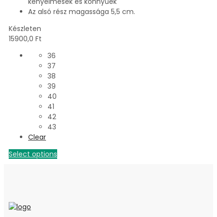
kényelmesek és könnyűek
Az alsó rész magassága 5,5 cm.
Készleten
15900,0
Ft
36
37
38
39
40
41
42
43
Clear
Select options