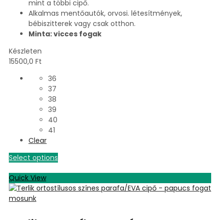
mint a többi cipő.
Alkalmas mentőautók, orvosi. létesítmények,
bébiszitterek vagy csak otthon.
Minta: vicces fogak
Készleten
15500,0
Ft
36
37
38
39
40
41
Clear
Select options
Quick View