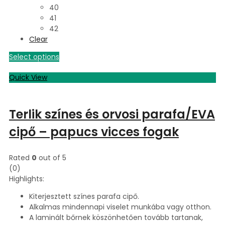
40
41
42
Clear
Select options
Quick View
Terlik színes és orvosi parafa/EVA
cipő – papucs vicces fogak
Rated
0
out of 5
(0)
Highlights:
Kiterjesztett színes parafa cipő.
Alkalmas mindennapi viselet munkába vagy otthon.
A laminált bőrnek köszönhetően tovább tartanak,